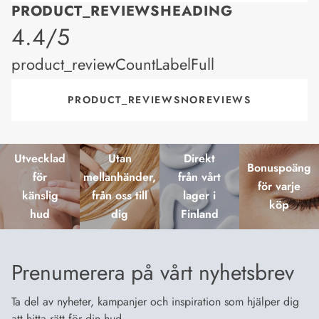
PRODUCT_REVIEWSHEADING
product_rating
4.4/5
product_reviewCountLabelFull
PRODUCT_REVIEWSNOREVIEWS
Utvecklad
Utan
Direkt
Bonuspoäng
för
mellanhänder,
från vårt
för varje
känslig
från oss till
lager i
köp
hud
dig
Finland
Prenumerera på vårt nyhetsbrev
Ta del av nyheter, kampanjer och inspiration som hjälper dig
att hitta rätt för din hud.