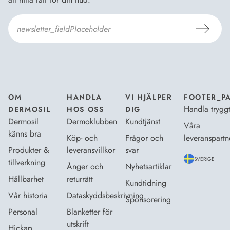
Jag godkänner
Dermosils villkor
*
OM
HANDLA
VI HJÄLPER
FOOTER_P
Handla trygg
DERMOSIL
HOS OSS
DIG
Dermosil
Dermoklubben
Kundtjänst
Våra
känns bra
Köp- och
Frågor och
leveranspartn
Produkter &
leveransvillkor
svar
SVERIGE
tillverkning
Ånger och
Nyhetsartiklar
Hållbarhet
returrätt
Kundtidning
Vår historia
Dataskyddsbeskrivning
Sponsorering
Personal
Blanketter för
utskrift
Hickap