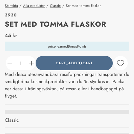
/
/
/
Startsida
Alla produkter
Classic
Set med tomma flaskor
3930
SET MED TOMMA FLASKOR
price_label
45 kr
price_earnedBonusPoints
CART_ADDTOCART
counter_current
Med dessa återanvändbara reseförpackningar transporterar du
smidigt dina kosmetikprodukter vart du än styr kosan. Packa
ner dessa i träningsväskan, på resan eller i handbagaget på
flyget.
Classic