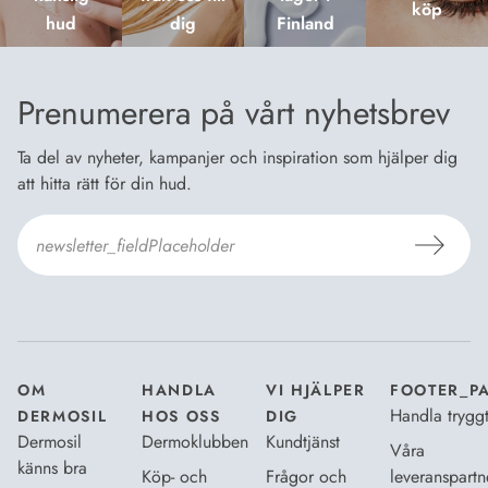
köp
hud
dig
Finland
Prenumerera på vårt nyhetsbrev
Ta del av nyheter, kampanjer och inspiration som hjälper dig
att hitta rätt för din hud.
Jag godkänner
Dermosils villkor
*
OM
HANDLA
VI HJÄLPER
FOOTER_P
Handla trygg
DERMOSIL
HOS OSS
DIG
Dermosil
Dermoklubben
Kundtjänst
Våra
känns bra
Köp- och
Frågor och
leveranspartn