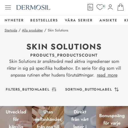
0
NYHETER
BESTSELLERS
VÅRA SERIER
ANSIKTE
K
/
/
Startsida
Alla produkter
Skin Solutions
SKIN SOLUTIONS
PRODUCTS_PRODUCTSCOUNT
Skin Solutions är ansiktsvård med aktiva ingredienser som
riktar in sig på specifika hudbehov. En serie för dig som vill
anpassa rutinen efter hudens förutsättningar.
read_more
FILTERS_BUTTONLABEL
SORTING_BUTTONLABEL
Utvecklad
Utan
Direkt
Bonuspoäng
för
mellanhänder,
från vårt
för varje
känslig
från oss till
lager i