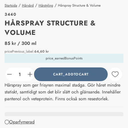
/
/
/
Startsida
Hårvård
Hårstyling
Hårspray Structure & Volume
3440
HÅRSPRAY STRUCTURE &
VOLUME
price_label
85 kr
/ 300 ml
pricePrevious_label
:
64,60 kr
price_earnedBonusPoints
CART_ADDTOCART
counter_current
Hårspray som ger frisyren maximal stadga. Gör håret mindre
statiskt, samtidigt som det blir slätt och glänsande. Innehåller
pantenol och veteprotein. Finns också som resestorlek.
Oparfymerad