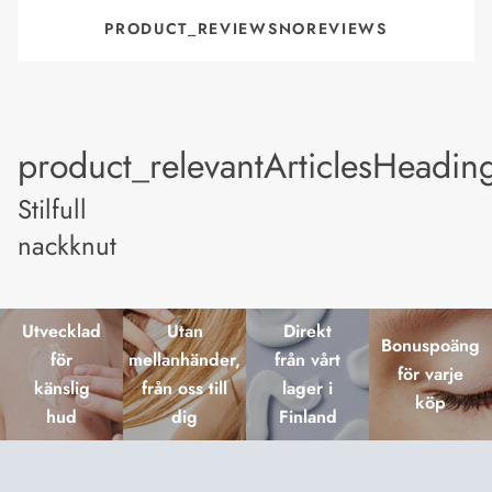
PRODUCT_REVIEWSNOREVIEWS
product_relevantArticlesHeadin
Stilfull
nackknut
Utvecklad
Utan
Direkt
Bonuspoäng
för
mellanhänder,
från vårt
för varje
känslig
från oss till
lager i
köp
hud
dig
Finland