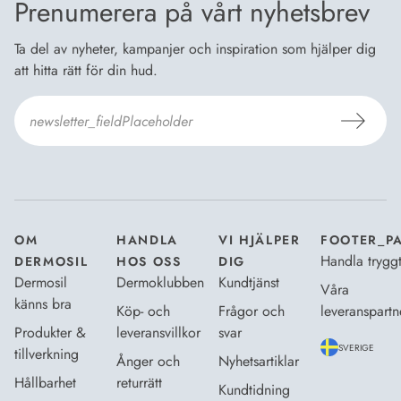
Prenumerera på vårt nyhetsbrev
Ta del av nyheter, kampanjer och inspiration som hjälper dig
att hitta rätt för din hud.
Jag godkänner
Dermosils villkor
*
OM
HANDLA
VI HJÄLPER
FOOTER_P
Handla trygg
DERMOSIL
HOS OSS
DIG
Dermosil
Dermoklubben
Kundtjänst
Våra
känns bra
Köp- och
Frågor och
leveranspartn
Produkter &
leveransvillkor
svar
SVERIGE
tillverkning
Ånger och
Nyhetsartiklar
Hållbarhet
returrätt
Kundtidning