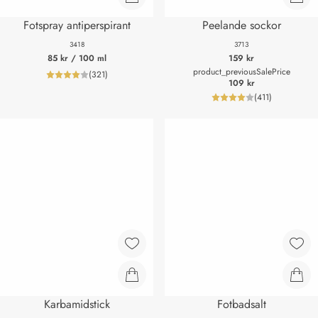
Fotspray antiperspirant
Peelande sockor
3418
3713
85 kr
/ 100 ml
159 kr
product_previousSalePrice
(
321
)
product_reviewNumberLabel
109 kr
(
411
)
product_review
Karbamidstick
Fotbadsalt