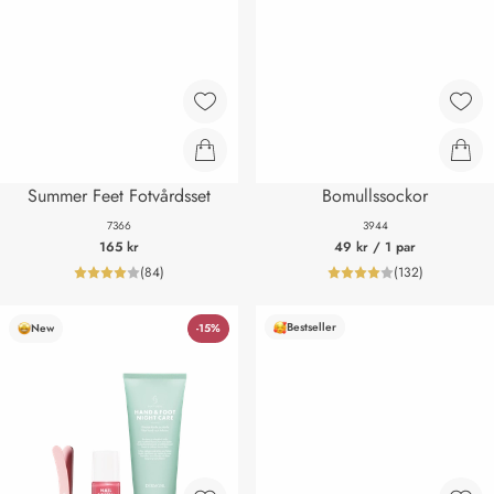
Summer Feet Fotvårdsset
Bomullssockor
7366
3944
165 kr
49 kr
/ 1 par
(
84
)
(
132
)
product_reviewNumberLabel
product_review
Bestseller
New
-15%