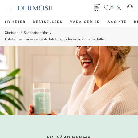
0
NYHETER
BESTSELLERS
VÅRA SERIER
ANSIKTE
K
/
/
Startsida
Skönhetsartiklar
Fotvård hemma – de bästa fotvårdsprodukterna för mjuka fötter
FOTVÅRD HEMMA