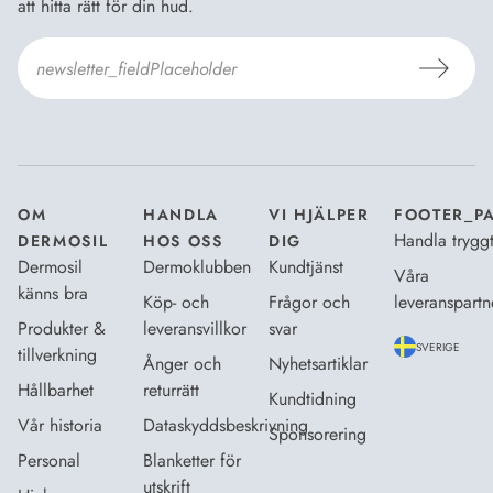
att hitta rätt för din hud.
Jag godkänner
Dermosils villkor
*
OM
HANDLA
VI HJÄLPER
FOOTER_P
Handla trygg
DERMOSIL
HOS OSS
DIG
Dermosil
Dermoklubben
Kundtjänst
Våra
känns bra
Köp- och
Frågor och
leveranspartn
Produkter &
leveransvillkor
svar
SVERIGE
tillverkning
Ånger och
Nyhetsartiklar
Hållbarhet
returrätt
Kundtidning
Vår historia
Dataskyddsbeskrivning
Sponsorering
Personal
Blanketter för
utskrift