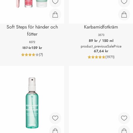
Soft Steps för händer och
Karbamidfotkräm
fötter
3573
89 kr
/ 150 ml
8372
product_previousSalePrice
187 kr
159 kr
67,64 kr
(
7
)
product_reviewNumberLabel
(
1971
)
product_review