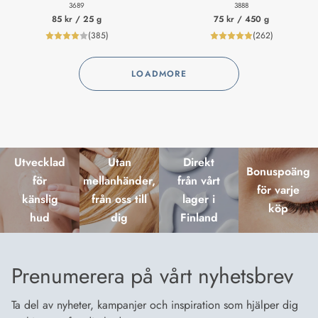
3689
3888
85 kr
/ 25 g
75 kr
/ 450 g
(
385
)
(
262
)
product_reviewNumberLabel
product_review
LOADMORE
Utvecklad
Utan
Direkt
Bonuspoäng
för
mellanhänder,
från vårt
för varje
känslig
från oss till
lager i
köp
hud
dig
Finland
Prenumerera på vårt nyhetsbrev
Ta del av nyheter, kampanjer och inspiration som hjälper dig