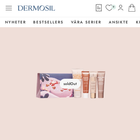
0
NYHETER
BESTSELLERS
VÅRA SERIER
ANSIKTE
K
soldOut