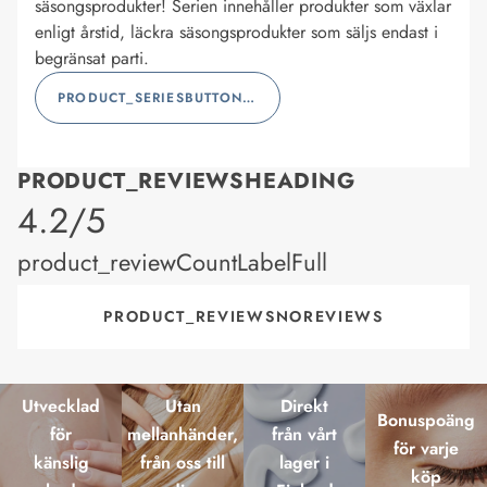
säsongsprodukter! Serien innehåller produkter som växlar
enligt årstid, läckra säsongsprodukter som säljs endast i
begränsat parti.
PRODUCT_SERIESBUTTONLABEL
PRODUCT_REVIEWSHEADING
product_rating
4.2/5
product_reviewCountLabelFull
PRODUCT_REVIEWSNOREVIEWS
Utvecklad
Utan
Direkt
Bonuspoäng
för
mellanhänder,
från vårt
för varje
känslig
från oss till
lager i
köp