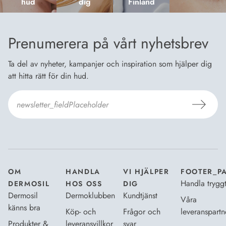
hud
dig
Finland
Prenumerera på vårt nyhetsbrev
Ta del av nyheter, kampanjer och inspiration som hjälper dig
att hitta rätt för din hud.
Jag godkänner
Dermosils villkor
*
OM
HANDLA
VI HJÄLPER
FOOTER_P
Handla trygg
DERMOSIL
HOS OSS
DIG
Dermosil
Dermoklubben
Kundtjänst
Våra
känns bra
Köp- och
Frågor och
leveranspartn
Produkter &
leveransvillkor
svar