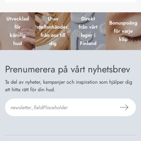
Utvecklad
Utan
Direkt
Bonuspoäng
för
mellanhänder,
från vårt
för varje
känslig
från oss till
lager i
köp
hud
dig
Finland
Prenumerera på vårt nyhetsbrev
Ta del av nyheter, kampanjer och inspiration som hjälper dig
att hitta rätt för din hud.
Jag godkänner
Dermosils villkor
*