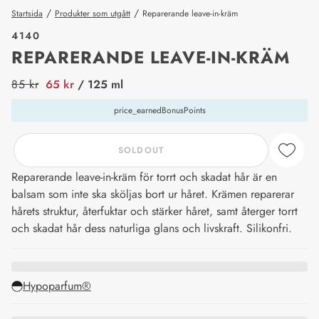
/
/
Startsida
Produkter som utgått
Reparerande leave-in-kräm
4140
REPARERANDE LEAVE-IN-KRÄM
price_label
85 kr
65 kr
/ 125 ml
price_earnedBonusPoints
SOLDOUT
Reparerande leave-in-kräm för torrt och skadat hår är en
balsam som inte ska sköljas bort ur håret. Krämen reparerar
hårets struktur, återfuktar och stärker håret, samt återger torrt
och skadat hår dess naturliga glans och livskraft. Silikonfri.
Hypoparfum®