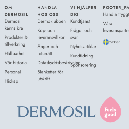
OM
HANDLA
VI HJÄLPER
FOOTER_P
Handla trygg
DERMOSIL
HOS OSS
DIG
Dermosil
Dermoklubben
Kundtjänst
Våra
känns bra
Köp- och
Frågor och
leveranspartn
Produkter &
leveransvillkor
svar
SVERIGE
tillverkning
Ånger och
Nyhetsartiklar
Hållbarhet
returrätt
Kundtidning
Vår historia
Dataskyddsbeskrivning
Sponsorering
Personal
Blanketter för
utskrift
Hickap