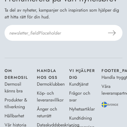
Ta del av nyheter, kampanjer och inspiration som hjälper dig
att hitta rätt för din hud.
Jag godkänner
Dermosils villkor
*
OM
HANDLA
VI HJÄLPER
FOOTER_P
Handla trygg
DERMOSIL
HOS OSS
DIG
Dermosil
Dermoklubben
Kundtjänst
Våra
känns bra
Köp- och
Frågor och
leveranspartn
Produkter &
leveransvillkor
svar
SVERIGE
tillverkning
Ånger och
Nyhetsartiklar
Hållbarhet
returrätt
Kundtidning
Vår historia
Dataskyddsbeskrivning