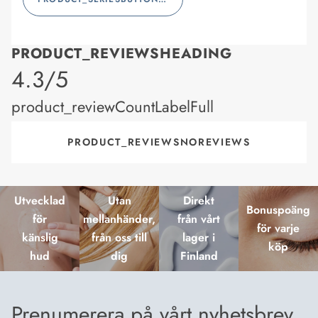
PRODUCT_REVIEWSHEADING
product_rating
4.3/5
product_reviewCountLabelFull
PRODUCT_REVIEWSNOREVIEWS
Utvecklad
Utan
Direkt
Bonuspoäng
för
mellanhänder,
från vårt
för varje
känslig
från oss till
lager i
köp
hud
dig
Finland
Prenumerera på vårt nyhetsbrev