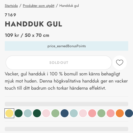
/
/
Startsida
Produkter som utgått
Handduk gul
7169
HANDDUK GUL
price_label
109 kr
/ 50 x 70 cm
price_earnedBonusPoints
SOLDOUT
Vacker, gul handduk i 100 % bomull som känns behagligt
mjuk mot huden. Denna högkvalitativa handduk ger en vacker
touch till ditt badrum och torkar händerna effektivt.