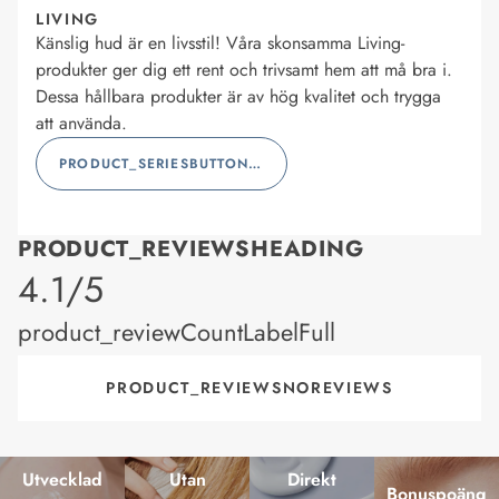
LIVING
Känslig hud är en livsstil! Våra skonsamma Living-
produkter ger dig ett rent och trivsamt hem att må bra i.
Dessa hållbara produkter är av hög kvalitet och trygga
att använda.
PRODUCT_SERIESBUTTONLABEL
PRODUCT_REVIEWSHEADING
product_rating
4.1/5
product_reviewCountLabelFull
PRODUCT_REVIEWSNOREVIEWS
Utvecklad
Utan
Direkt
Bonuspoäng