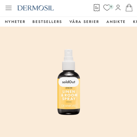
0
NYHETER
BESTSELLERS
VÅRA SERIER
ANSIKTE
K
soldOut