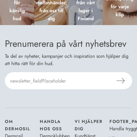
för
mellanhänder,
från vårt
för varje
känslig
från oss till
lager i
köp
hud
dig
Finland
Prenumerera på vårt nyhetsbrev
Ta del av nyheter, kampanjer och inspiration som hjälper dig
att hitta rätt för din hud.
Jag godkänner
Dermosils villkor
*
OM
HANDLA
VI HJÄLPER
FOOTER_P
Handla trygg
DERMOSIL
HOS OSS
DIG
Dermosil
Dermoklubben
Kundtjänst