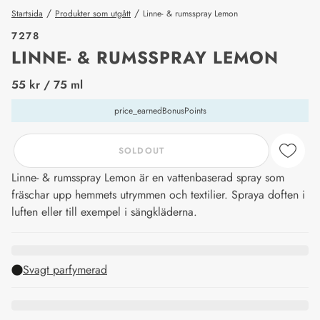
/
/
Startsida
Produkter som utgått
Linne- & rumsspray Lemon
7278
LINNE- & RUMSSPRAY LEMON
price_label
55 kr
/ 75 ml
price_earnedBonusPoints
SOLDOUT
Linne- & rumsspray Lemon är en vattenbaserad spray som
fräschar upp hemmets utrymmen och textilier. Spraya doften i
luften eller till exempel i sängkläderna.
Svagt parfymerad