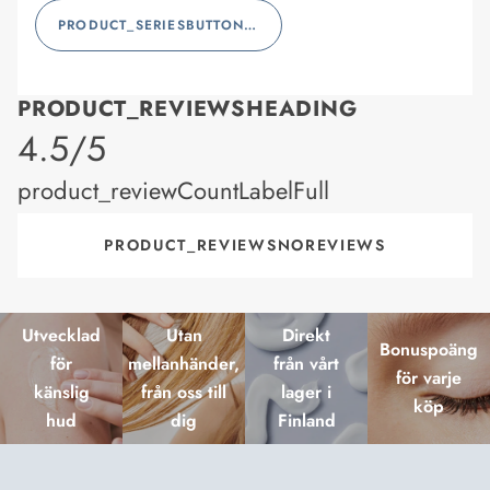
PRODUCT_SERIESBUTTONLABEL
PRODUCT_REVIEWSHEADING
product_rating
4.5/5
product_reviewCountLabelFull
PRODUCT_REVIEWSNOREVIEWS
Utvecklad
Utan
Direkt
Bonuspoäng
för
mellanhänder,
från vårt
för varje
känslig
från oss till
lager i
köp
hud
dig
Finland