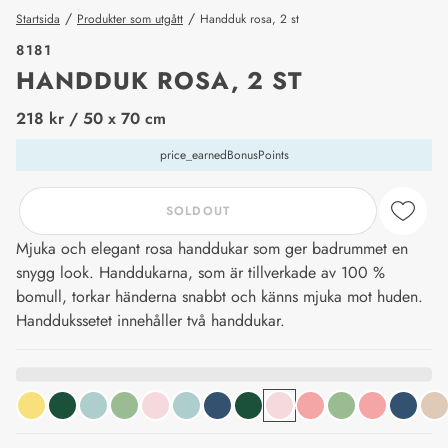
/
/
Startsida
Produkter som utgått
Handduk rosa, 2 st
8181
HANDDUK ROSA, 2 ST
price_label
218 kr
/ 50 x 70 cm
price_earnedBonusPoints
SOLDOUT
Mjuka och elegant rosa handdukar som ger badrummet en
snygg look. Handdukarna, som är tillverkade av 100 %
bomull, torkar händerna snabbt och känns mjuka mot huden.
Handdukssetet innehåller två handdukar.