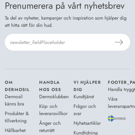
Prenumerera på vårt nyhetsbrev
Ta del av nyheter, kampanjer och inspiration som hjälper dig
att hitta rätt för din hud.
Jag godkänner
Dermosils villkor
*
OM
HANDLA
VI HJÄLPER
FOOTER_P
Handla trygg
DERMOSIL
HOS OSS
DIG
Dermosil
Dermoklubben
Kundtjänst
Våra
känns bra
Köp- och
Frågor och
leveranspartn
Produkter &
leveransvillkor
svar
SVERIGE
tillverkning
Ånger och
Nyhetsartiklar
Hållbarhet
returrätt
Kundtidning