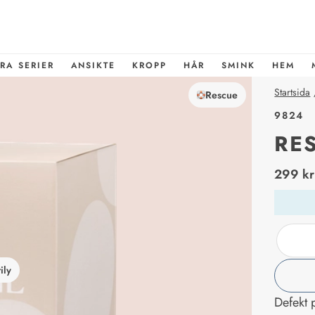
RA SERIER
ANSIKTE
KROPP
HÅR
SMINK
HEM
Startsida
Rescue
9824
RE
price_l
299 kr
ily
Defekt 