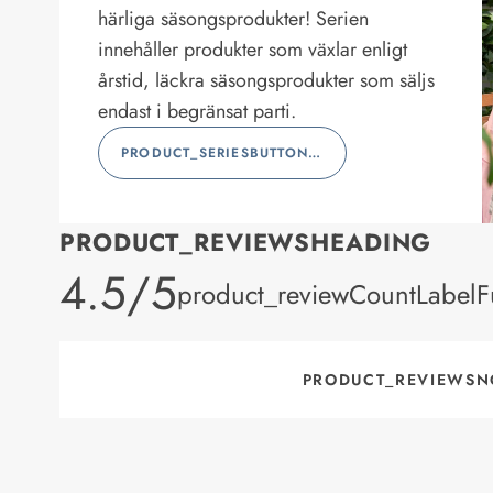
härliga säsongsprodukter! Serien
innehåller produkter som växlar enligt
årstid, läckra säsongsprodukter som säljs
endast i begränsat parti.
PRODUCT_SERIESBUTTONLABEL
PRODUCT_REVIEWSHEADING
product_rating
4.5/5
product_reviewCountLabelFu
PRODUCT_REVIEWSN