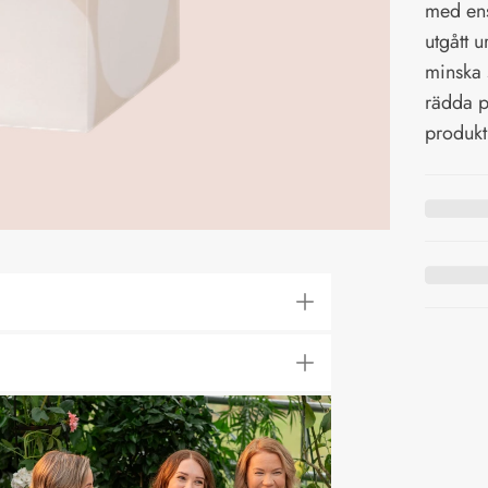
med ens
utgått u
minska 
rädda p
produkt