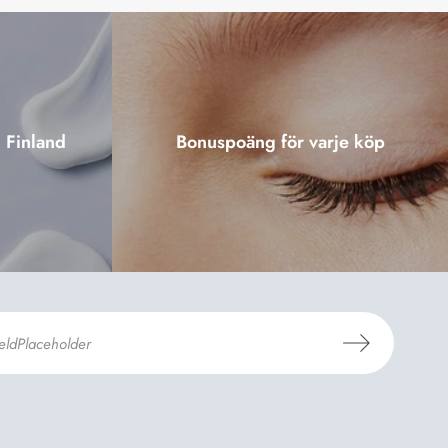
i Finland
Bonuspoäng för varje köp
er
Dermosils villkor
*