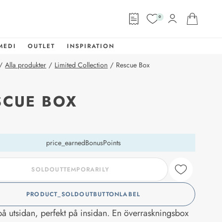
0
MEDI
OUTLET
INSPIRATION
/
Alla produkter
/
Limited Collection
/
Rescue Box
SCUE BOX
abel
price_earnedBonusPoints
SOLDOUTTEMPORARILY
PRODUCT_SOLDOUTBUTTONLABEL
på utsidan, perfekt på insidan. En överraskningsbox