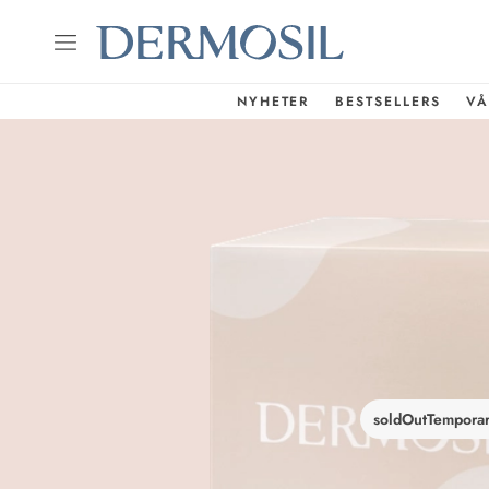
NYHETER
BESTSELLERS
VÅ
soldOutTemporar