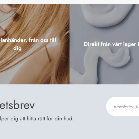
lanhänder, från oss till
Direkt från vårt lager 
dig
etsbrev
er dig att hitta rätt för din hud.
Jag godkänn