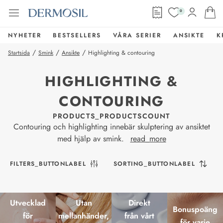
0
NYHETER
BESTSELLERS
VÅRA SERIER
ANSIKTE
K
/
/
/
Startsida
Smink
Ansikte
Highlighting & contouring
HIGHLIGHTING &
CONTOURING
PRODUCTS_PRODUCTSCOUNT
Contouring och highlighting innebär skulptering av ansiktet
med hjälp av smink.
read_more
FILTERS_BUTTONLABEL
SORTING_BUTTONLABEL
Utvecklad
Utan
Direkt
Bonuspoäng
för
mellanhänder,
från vårt
för varje