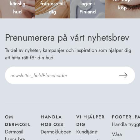
känslig
från oss till
lager i
köp
hud
dig
Finland
Prenumerera på vårt nyhetsbrev
Ta del av nyheter, kampanjer och inspiration som hjälper dig
att hitta rätt för din hud.
Jag godkänner
Dermosils villkor
*
OM
HANDLA
VI HJÄLPER
FOOTER_P
Handla trygg
DERMOSIL
HOS OSS
DIG
Dermosil
Dermoklubben
Kundtjänst
Våra
känns bra