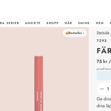
RA SERIER
ANSIKTE
KROPP
HÅR
SMINK
HEM
Startsida
Bestseller
i
7292
FÄ
price_l
75 kr
/
pricePrevi
Ge dina
dina lä