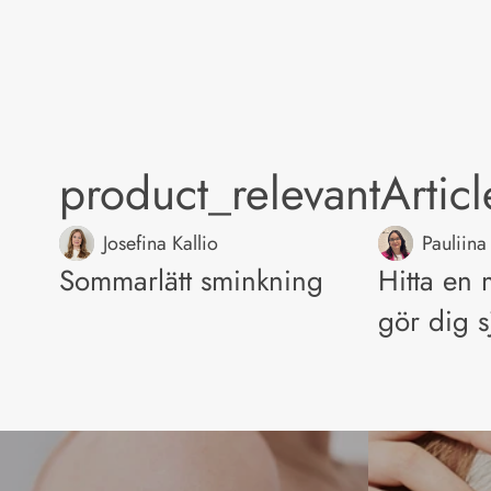
product_relevantArtic
Josefina Kallio
Pauliina
Sommarlätt sminkning
Hitta en
gör dig s