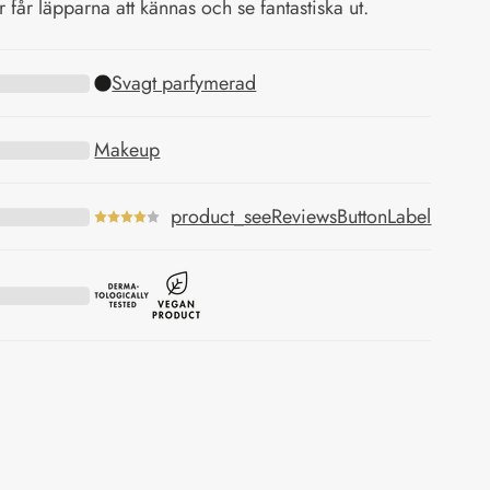
 får läpparna att kännas och se fantastiska ut.
Svagt parfymerad
Makeup
product_seeReviewsButtonLabel