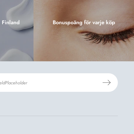
i Finland
Bonuspoäng för varje köp
er
Dermosils villkor
*