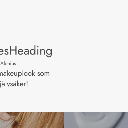
lesHeading
 Alenius
 makeuplook som
jälvsäker!