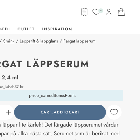
0
MEDI
OUTLET
INSPIRATION
/
Smink
/
Läppstift & läppglans
/
Färgat läppserum
RGAT LÄPPSERUM
abel
 2,4 ml
ous_label
:
57 kr
price_earnedBonusPoints
CART_ADDTOCART
counter_current
 läppar lite kärlek! Det färgade läppserumet vårdar
ppar på allra bästa sätt. Serumet som är berikat med