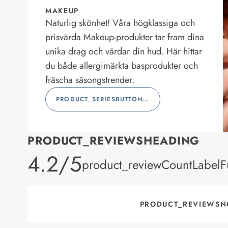
MAKEUP
Naturlig skönhet! Våra högklassiga och
prisvärda Makeup-produkter tar fram dina
unika drag och vårdar din hud. Här hittar
du både allergimärkta basprodukter och
fräscha säsongstrender.
PRODUCT_SERIESBUTTONLABEL
PRODUCT_REVIEWSHEADING
product_rating
4.2/5
product_reviewCountLabelFu
PRODUCT_REVIEWSN