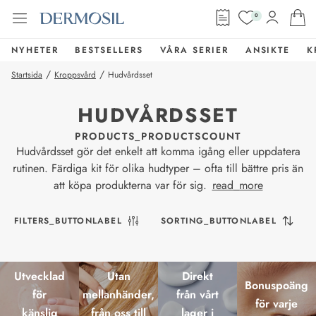
0
NYHETER
BESTSELLERS
VÅRA SERIER
ANSIKTE
K
/
/
Startsida
Kroppsvård
Hudvårdsset
HUDVÅRDSSET
PRODUCTS_PRODUCTSCOUNT
Hudvårdsset gör det enkelt att komma igång eller uppdatera
rutinen. Färdiga kit för olika hudtyper – ofta till bättre pris än
att köpa produkterna var för sig.
read_more
FILTERS_BUTTONLABEL
SORTING_BUTTONLABEL
Utvecklad
Utan
Direkt
Bonuspoäng
för
mellanhänder,
från vårt
för varje
känslig
från oss till
lager i