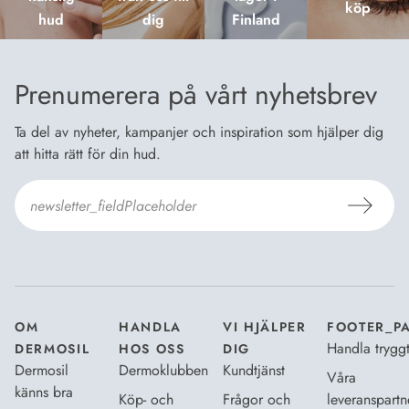
köp
hud
dig
Finland
Prenumerera på vårt nyhetsbrev
Ta del av nyheter, kampanjer och inspiration som hjälper dig
att hitta rätt för din hud.
Jag godkänner
Dermosils villkor
*
OM
HANDLA
VI HJÄLPER
FOOTER_P
Handla trygg
DERMOSIL
HOS OSS
DIG
Dermosil
Dermoklubben
Kundtjänst
Våra
känns bra
Köp- och
Frågor och
leveranspartn