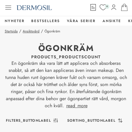
0
NYHETER
BESTSELLERS
VÅRA SERIER
ANSIKTE
K
/
/
Startsida
Ansiktsvård
Ögonkräm
ÖGONKRÄM
PRODUCTS_PRODUCTSCOUNT
En ögonkräm ska vara lätt att applicera och absorberas
snabbt, så att den kan appliceras även innan makeup. Den
tunna huden runt ögonen kräver fukt och varsam omsorg, och
det är också här trötthet och ålder syns först, som mörka
ringar, påsar och fina rynkor. En återfuktande ögonkräm
anpassad efter dina behov ger ögonpartiet rätt vård, morgon
och kväll.
read_more
FILTERS_BUTTONLABEL
SORTING_BUTTONLABEL