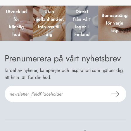
Utvecklad
Utan
Direkt
Bonuspoäng
för
mellanhänder,
från vårt
för varje
känslig
från oss till
lager i
köp
hud
dig
Finland
Prenumerera på vårt nyhetsbrev
Ta del av nyheter, kampanjer och inspiration som hjälper dig
att hitta rätt för din hud.
Jag godkänner
Dermosils villkor
*