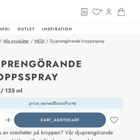
0
MEDI
OUTLET
INSPIRATION
/
Alla produkter
/
MEDI
/
Djuprengörande kroppsspray
UPRENGÖRANDE
OPPSSPRAY
abel
/ 125 ml
price_earnedBonusPoints
CART_ADDTOCART
counter_current
u av orenheter på kroppen? Vår djuprengörande