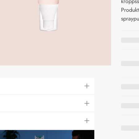
kroppss
Produkt
sprayp