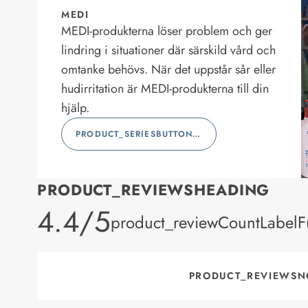
MEDI
MEDI-produkterna löser problem och ger
lindring i situationer där särskild vård och
omtanke behövs. När det uppstår sår eller
hudirritation är MEDI-produkterna till din
hjälp.
PRODUCT_SERIESBUTTONLABEL
PRODUCT_REVIEWSHEADING
product_rating
4.4/5
product_reviewCountLabelFu
PRODUCT_REVIEWSN