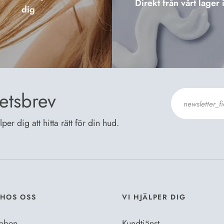
Direkt från vårt lager 
dig
etsbrev
er dig att hitta rätt för din hud.
Jag godkänn
HOS OSS
VI HJÄLPER DIG
bben
Kundtjänst