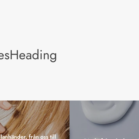
lesHeading
lanhänder, från oss till