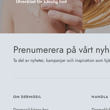
Utvecklad för känslig hud
Prenumerera på vårt nyh
Ta del av nyheter, kampanjer och inspiration som hjälp
OM DERMOSIL
HANDLA 
Dermosil känns bra
Dermoklu