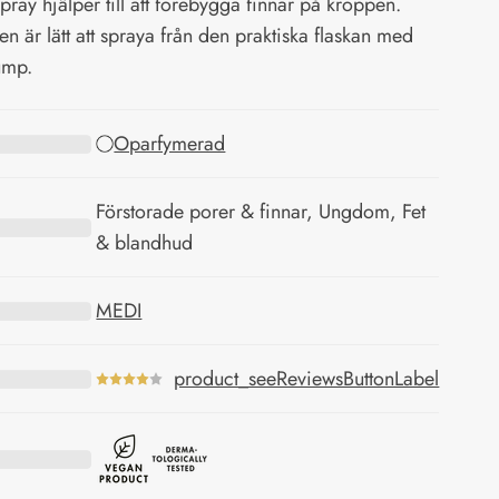
pray hjälper till att förebygga finnar på kroppen.
en är lätt att spraya från den praktiska flaskan med
ump.
Oparfymerad
Förstorade porer & finnar, Ungdom, Fet
& blandhud
MEDI
product_seeReviewsButtonLabel