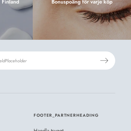
i Finland
Bonuspoäng för varje köp
er
Dermosils villkor
*
FOOTER_PARTNERHEADING
Handla tryggt