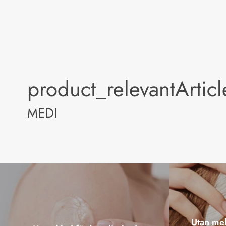
product_relevantArtic
MEDI
Utan mel