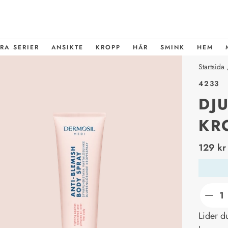
RA SERIER
ANSIKTE
KROPP
HÅR
SMINK
HEM
Startsida
4233
DJ
KR
price_l
129 kr
Lider d