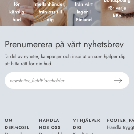
Bonuspoäng
för
mellanhänder,
från vårt
för varje
känslig
från oss till
lager i
köp
hud
dig
Finland
Prenumerera på vårt nyhetsbrev
Ta del av nyheter, kampanjer och inspiration som hjälper dig
att hitta rätt för din hud.
Jag godkänner
Dermosils villkor
*
OM
HANDLA
VI HJÄLPER
FOOTER_P
Handla trygg
DERMOSIL
HOS OSS
DIG