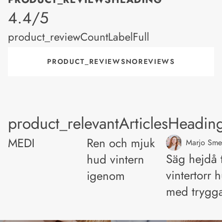
product_rating
4.4/5
product_reviewCountLabelFull
PRODUCT_REVIEWSNOREVIEWS
product_relevantArticlesHeadin
MEDI
Ren och mjuk
Marjo Sme
Säg hejdå t
hud vintern
vintertorr 
igenom
med trygga