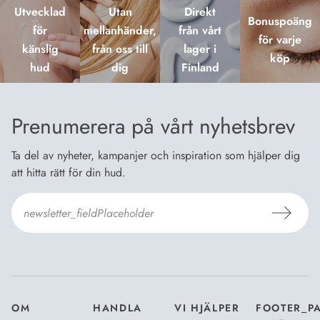
Utvecklad
Utan
Direkt
Bonuspoäng
för
mellanhänder,
från vårt
för varje
känslig
från oss till
lager i
köp
hud
dig
Finland
Prenumerera på vårt nyhetsbrev
Ta del av nyheter, kampanjer och inspiration som hjälper dig
att hitta rätt för din hud.
Jag godkänner
Dermosils villkor
*
OM
HANDLA
VI HJÄLPER
FOOTER_P