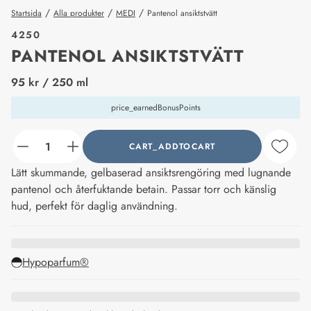
/
/
/
Startsida
Alla produkter
MEDI
Pantenol ansiktstvätt
4250
PANTENOL ANSIKTSTVÄTT
price_label
95 kr
/ 250 ml
price_earnedBonusPoints
CART_ADDTOCART
counter_current
Lätt skummande, gelbaserad ansiktsrengöring med lugnande
pantenol och återfuktande betain. Passar torr och känslig
hud, perfekt för daglig användning.
Hypoparfum®