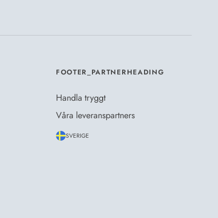
er
Dermosils villkor
*
FOOTER_PARTNERHEADING
Handla tryggt
Våra leveranspartners
SVERIGE