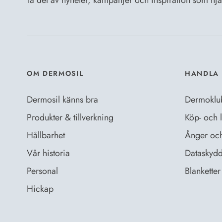
Ta del av nyheter, kampanjer och inspiration som hjälp
OM DERMOSIL
HANDLA 
Dermosil känns bra
Dermoklu
Produkter & tillverkning
Köp- och l
Hållbarhet
Ånger och 
Vår historia
Dataskydd
Personal
Blanketter 
Hickap