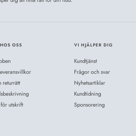
er dig att hitta rätt för din hud.
Jag godkänn
HOS OSS
VI HJÄLPER DIG
bben
Kundtjänst
everansvillkor
Frågor och svar
returrätt
Nyhetsartiklar
sbeskrivning
Kundtidning
för utskrift
Sponsorering