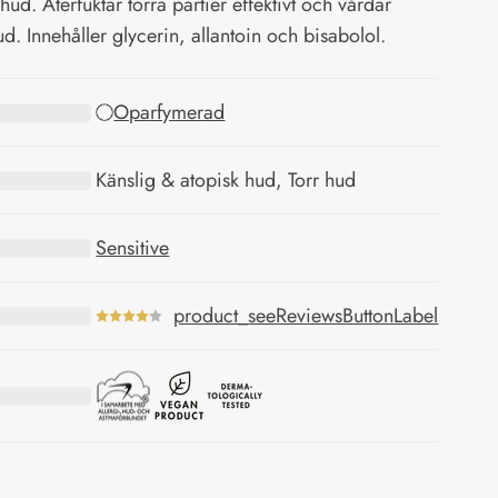
hud. Återfuktar torra partier effektivt och vårdar
ud. Innehåller glycerin, allantoin och bisabolol.
Oparfymerad
Känslig & atopisk hud, Torr hud
Sensitive
product_seeReviewsButtonLabel