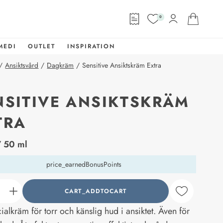
0
MEDI
OUTLET
INSPIRATION
/
Ansiktsvård
/
Dagkräm
/
Sensitive Ansiktskräm Extra
NSITIVE ANSIKTSKRÄM
TRA
abel
 50 ml
price_earnedBonusPoints
CART_ADDTOCART
counter_current
ialkräm för torr och känslig hud i ansiktet. Även för