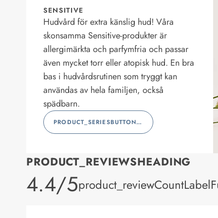
SENSITIVE
Hudvård för extra känslig hud! Våra
skonsamma Sensitive-produkter är
allergimärkta och parfymfria och passar
även mycket torr eller atopisk hud. En bra
bas i hudvårdsrutinen som tryggt kan
användas av hela familjen, också
spädbarn.
PRODUCT_SERIESBUTTONLABEL
PRODUCT_REVIEWSHEADING
product_rating
4.4/5
product_reviewCountLabelFu