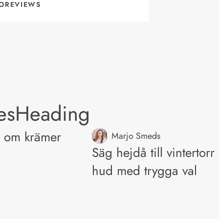
OREVIEWS
lesHeading
a om krämer
Marjo Smeds
Säg hejdå till vintertorr
hud med trygga val