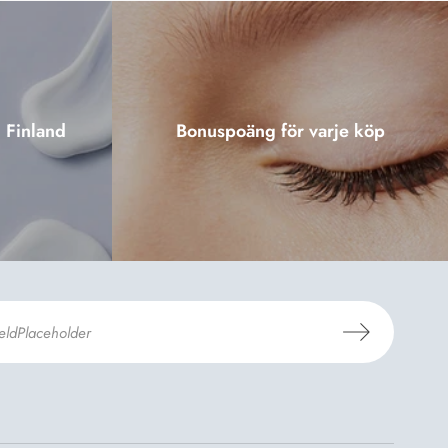
i Finland
Bonuspoäng för varje köp
er
Dermosils villkor
*