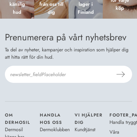
för varje
känslig
från oss till
lager i
köp
hud
dig
Finland
Prenumerera på vårt nyhetsbrev
Ta del av nyheter, kampanjer och inspiration som hjälper dig
att hitta rätt för din hud.
Jag godkänner
Dermosils villkor
*
OM
HANDLA
VI HJÄLPER
FOOTER_P
Handla trygg
DERMOSIL
HOS OSS
DIG
Dermosil
Dermoklubben
Kundtjänst
Våra
känns bra