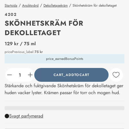
/
/
/
Startsida
Ansiktsvård
Dekolletagekräm
Skönhetskräm för dekolletaget
4202
SKÖNHETSKRÄM FÖR
DEKOLLETAGET
price_label
129 kr
/ 75 ml
pricePrevious_label
:
75 kr
price_earnedBonusPoints
CART_ADDTOCART
counter_current
Stärkande och fuktgivande Skönhetskräm för dekolletaget ger
huden vacker lyster. Krämen passar för torr och mogen hud.
Svagt parfymerad