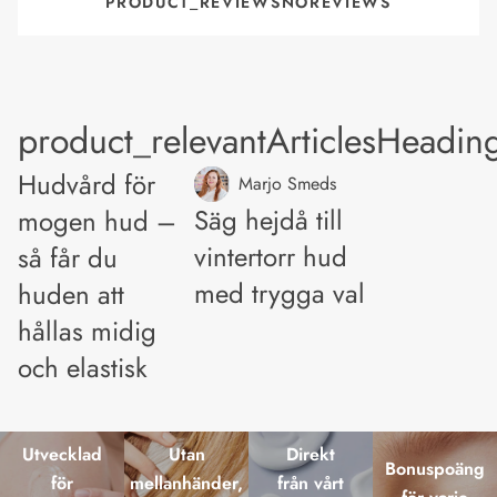
PRODUCT_REVIEWSNOREVIEWS
product_relevantArticlesHeadin
Hudvård för
Marjo Smeds
Säg hejdå till
mogen hud –
vintertorr hud
så får du
med trygga val
huden att
hållas midig
och elastisk
Utvecklad
Utan
Direkt
Bonuspoäng
för
mellanhänder,
från vårt