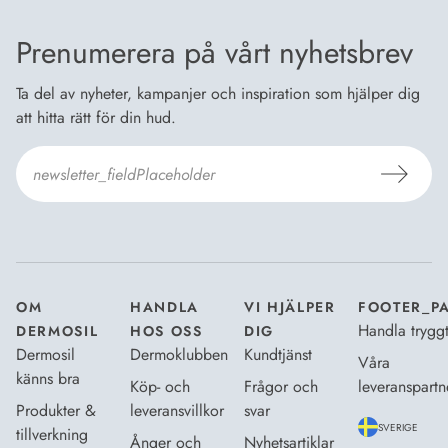
Prenumerera på vårt nyhetsbrev
Ta del av nyheter, kampanjer och inspiration som hjälper dig
att hitta rätt för din hud.
Jag godkänner
Dermosils villkor
*
OM
HANDLA
VI HJÄLPER
FOOTER_P
Handla trygg
DERMOSIL
HOS OSS
DIG
Dermosil
Dermoklubben
Kundtjänst
Våra
känns bra
Köp- och
Frågor och
leveranspartn
Produkter &
leveransvillkor
svar
SVERIGE
tillverkning
Ånger och
Nyhetsartiklar