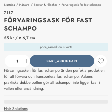
/
/
/
Startsida
Hårvård
Borstar & tillbehör
Förvaringsask för fast schampo
7187
FÖRVARINGSASK FÖR FAST
SCHAMPO
price_label
55 kr
/ ⌀ 6,7 cm
price_earnedBonusPoints
CART_ADDTOCART
counter_current
Förvaringsasken för fast schampo är den perfekta produkten
för att förvara och transportera fast schampo. Askens
praktiska dubbelbotten gör att schampot inte ligger kvar i
vatten efter användning.
Hair Solutions