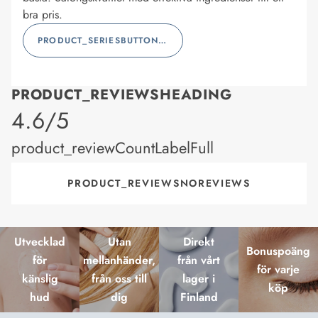
bra pris.
PRODUCT_SERIESBUTTONLABEL
PRODUCT_REVIEWSHEADING
product_rating
4.6/5
product_reviewCountLabelFull
PRODUCT_REVIEWSNOREVIEWS
Utvecklad
Utan
Direkt
Bonuspoäng
för
mellanhänder,
från vårt
för varje
känslig
från oss till
lager i
köp
hud
dig
Finland