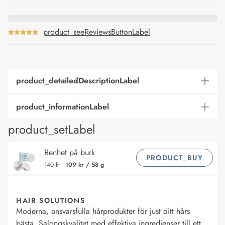
product_seeReviewsButtonLabel
product_detailedDescriptionLabel
product_informationLabel
product_setLabel
Renhet på burk
PRODUCT_BUY
140 kr
109 kr
/
58 g
HAIR SOLUTIONS
Moderna, ansvarsfulla hårprodukter för just ditt hårs
bästa. Salongskvalitet med effektiva ingredienser till ett