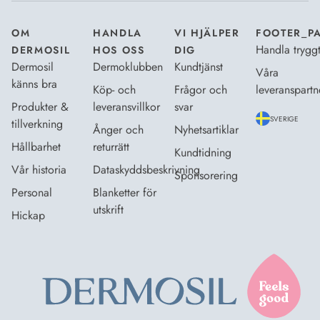
OM
HANDLA
VI HJÄLPER
FOOTER_P
Handla trygg
DERMOSIL
HOS OSS
DIG
Dermosil
Dermoklubben
Kundtjänst
Våra
känns bra
Köp- och
Frågor och
leveranspartn
Produkter &
leveransvillkor
svar
SVERIGE
tillverkning
Ånger och
Nyhetsartiklar
Hållbarhet
returrätt
Kundtidning
Vår historia
Dataskyddsbeskrivning
Sponsorering
Personal
Blanketter för
utskrift
Hickap