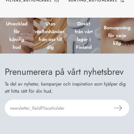
FILTERS_BUTTONLABEL
SORTING_BUTTONLABEL
Utvecklad
Utan
Direkt
Bonuspoäng
för
mellanhänder,
från vårt
för varje
känslig
från oss till
lager i
köp
hud
dig
Finland
Prenumerera på vårt nyhetsbrev
Ta del av nyheter, kampanjer och inspiration som hjälper dig
att hitta rätt för din hud.
Jag godkänner
Dermosils villkor
*