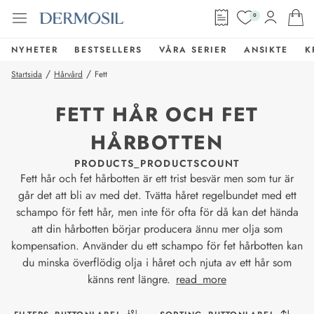
0
NYHETER
BESTSELLERS
VÅRA SERIER
ANSIKTE
K
/
/
Startsida
Hårvård
Fett
FETT HÅR OCH FET
HÅRBOTTEN
PRODUCTS_PRODUCTSCOUNT
Fett hår och fet hårbotten är ett trist besvär men som tur är
går det att bli av med det. Tvätta håret regelbundet med ett
schampo för fett hår, men inte för ofta för då kan det hända
att din hårbotten börjar producera ännu mer olja som
kompensation. Använder du ett schampo för fet hårbotten kan
du minska överflödig olja i håret och njuta av ett hår som
känns rent längre.
read_more