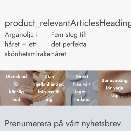
product_relevantArticlesHeadin
Arganolja i
Fem steg till
håret – ett
det perfekta
skönhetsmirakel
håret
Utvecklad
Utan
Direkt
Bonuspoäng
för
mellanhänder,
från vårt
för varje
känslig
från oss till
lager i
köp
hud
dig
Finland
Prenumerera på vårt nyhetsbrev