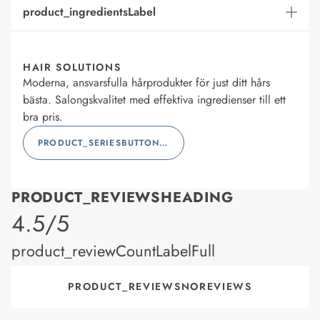
product_ingredientsLabel
HAIR SOLUTIONS
Moderna, ansvarsfulla hårprodukter för just ditt hårs
bästa. Salongskvalitet med effektiva ingredienser till ett
bra pris.
PRODUCT_SERIESBUTTONLABEL
PRODUCT_REVIEWSHEADING
product_rating
4.5/5
product_reviewCountLabelFull
PRODUCT_REVIEWSNOREVIEWS