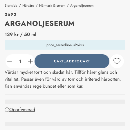
/
/
/
Startsida
Hårvård
Hårmask & serum
Arganoljeserum
3692
ARGANOLJESERUM
price_label
139 kr
/ 50 ml
price_earnedBonusPoints
CART_ADDTOCART
counter_current
Vårdar mycket torrt och skadat hår. Tillför håret glans och
vitalitet. Passar även för vård av torr och irriterad hårbotten.
Kan användas regelbundet eller som kur.
Oparfymerad