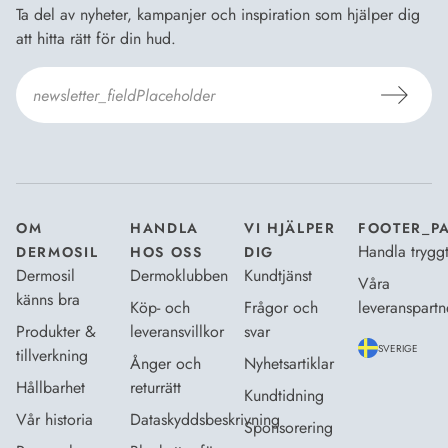
Ta del av nyheter, kampanjer och inspiration som hjälper dig
att hitta rätt för din hud.
Jag godkänner
Dermosils villkor
*
OM
HANDLA
VI HJÄLPER
FOOTER_P
Handla trygg
DERMOSIL
HOS OSS
DIG
Dermosil
Dermoklubben
Kundtjänst
Våra
känns bra
Köp- och
Frågor och
leveranspartn
Produkter &
leveransvillkor
svar
SVERIGE
tillverkning
Ånger och
Nyhetsartiklar
Hållbarhet
returrätt
Kundtidning
Vår historia
Dataskyddsbeskrivning
Sponsorering