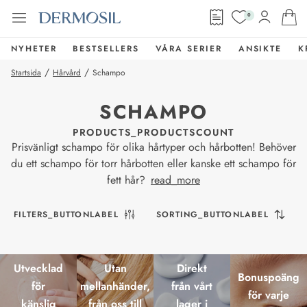
0
NYHETER
BESTSELLERS
VÅRA SERIER
ANSIKTE
K
/
/
Startsida
Hårvård
Schampo
SCHAMPO
PRODUCTS_PRODUCTSCOUNT
Prisvänligt schampo för olika hårtyper och hårbotten! Behöver
du ett schampo för torr hårbotten eller kanske ett schampo för
fett hår?
read_more
FILTERS_BUTTONLABEL
SORTING_BUTTONLABEL
Utvecklad
Utan
Direkt
Bonuspoäng
för
mellanhänder,
från vårt
för varje
känslig
från oss till
lager i