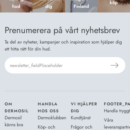
köp
hud
dig
Finland
Prenumerera på vårt nyhetsbrev
Ta del av nyheter, kampanjer och inspiration som hjälper dig
att hitta rätt för din hud.
Jag godkänner
Dermosils villkor
*
OM
HANDLA
VI HJÄLPER
FOOTER_P
Handla trygg
DERMOSIL
HOS OSS
DIG
Dermosil
Dermoklubben
Kundtjänst
Våra
känns bra
Köp- och
Frågor och
leveranspartn