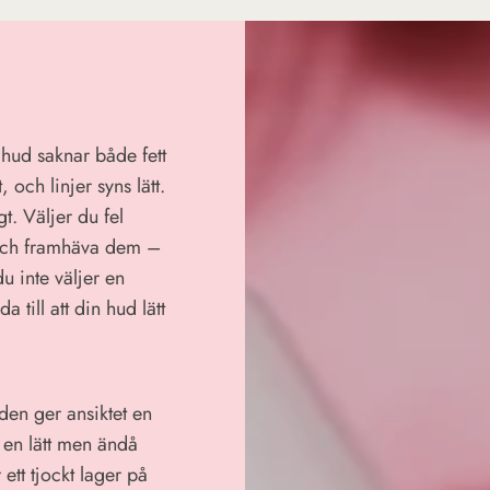
 hud saknar både fett
, och linjer syns lätt.
t. Väljer du fel
 och framhäva dem –
u inte väljer en
 till att din hud lätt
 den ger ansiktet en
är en lätt men ändå
ett tjockt lager på