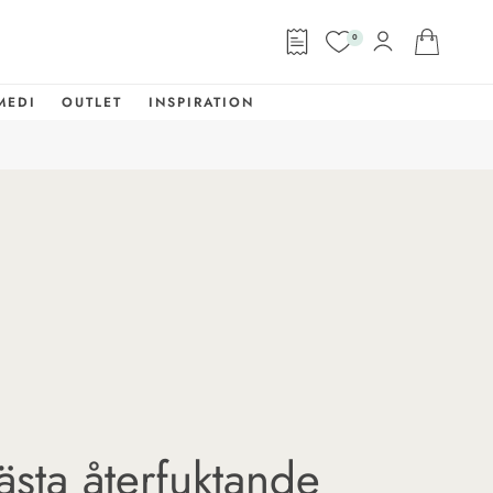
0
MEDI
OUTLET
INSPIRATION
ästa återfuktande