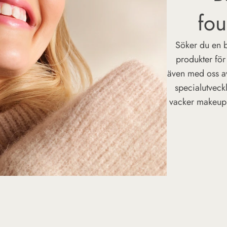
fou
Söker du en b
produkter för
även med oss av 
specialutveck
vacker makeupb