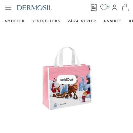
0
NYHETER
BESTSELLERS
VÅRA SERIER
ANSIKTE
K
soldOut