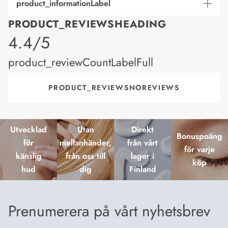
product_informationLabel
PRODUCT_REVIEWSHEADING
product_rating
4.4/5
product_reviewCountLabelFull
PRODUCT_REVIEWSNOREVIEWS
Utvecklad
Utan
Direkt
Bonuspoäng
för
mellanhänder,
från vårt
för varje
känslig
från oss till
lager i
köp
hud
dig
Finland
Prenumerera på vårt nyhetsbrev