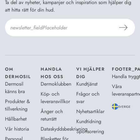
Ta del av nyheter, kampanjer och inspiration som hjälper dig
att hitta rätt för din hud.
Jag godkänner
Dermosils villkor
*
OM
HANDLA
VI HJÄLPER
FOOTER_P
Handla trygg
DERMOSIL
HOS OSS
DIG
Dermosil
Dermoklubben
Kundtjänst
Våra
känns bra
Köp- och
Frågor och
leveranspartn
Produkter &
leveransvillkor
svar
SVERIGE
tillverkning
Ånger och
Nyhetsartiklar
Hållbarhet
returrätt
Kundtidning
Vår historia
Dataskyddsbeskrivning
Sponsorering
Personal
Blanketter för