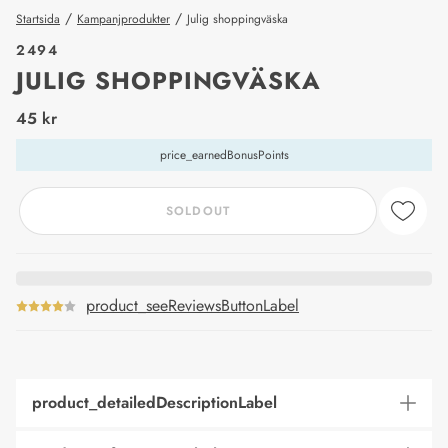
/
/
Startsida
Kampanjprodukter
Julig shoppingväska
2494
JULIG SHOPPINGVÄSKA
price_label
45 kr
price_earnedBonusPoints
SOLDOUT
product_seeReviewsButtonLabel
product_detailedDescriptionLabel