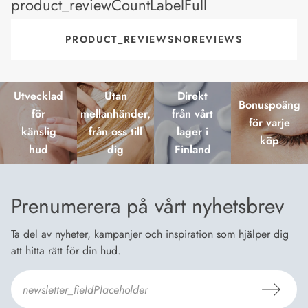
product_reviewCountLabelFull
PRODUCT_REVIEWSNOREVIEWS
Utvecklad
Utan
Direkt
Bonuspoäng
för
mellanhänder,
från vårt
för varje
känslig
från oss till
lager i
köp
hud
dig
Finland
Prenumerera på vårt nyhetsbrev
Ta del av nyheter, kampanjer och inspiration som hjälper dig
att hitta rätt för din hud.