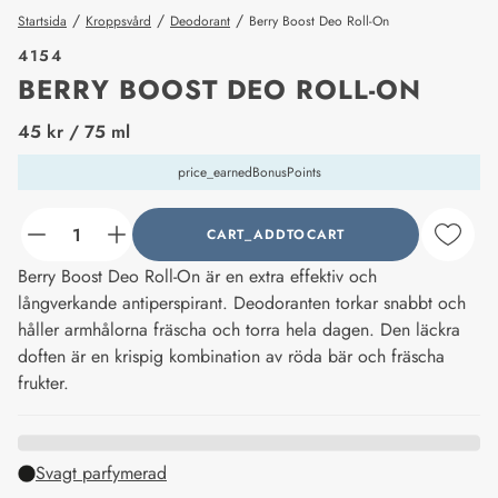
/
/
/
Startsida
Kroppsvård
Deodorant
Berry Boost Deo Roll-On
4154
BERRY BOOST DEO ROLL-ON
price_label
45 kr
/ 75 ml
price_earnedBonusPoints
CART_ADDTOCART
counter_current
Berry Boost Deo Roll-On är en extra effektiv och
långverkande antiperspirant. Deodoranten torkar snabbt och
håller armhålorna fräscha och torra hela dagen. Den läckra
doften är en krispig kombination av röda bär och fräscha
frukter.
Svagt parfymerad