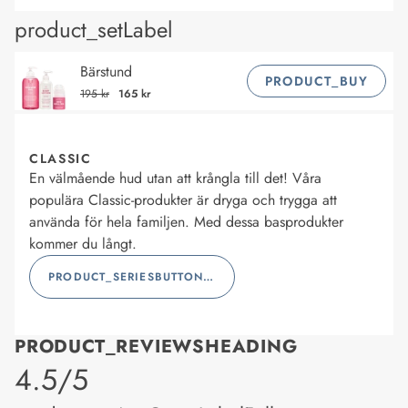
product_setLabel
Bärstund
PRODUCT_BUY
195 kr
165 kr
CLASSIC
En välmående hud utan att krångla till det! Våra
populära Classic-produkter är dryga och trygga att
använda för hela familjen. Med dessa basprodukter
kommer du långt.
PRODUCT_SERIESBUTTONLABEL
PRODUCT_REVIEWSHEADING
product_rating
4.5/5