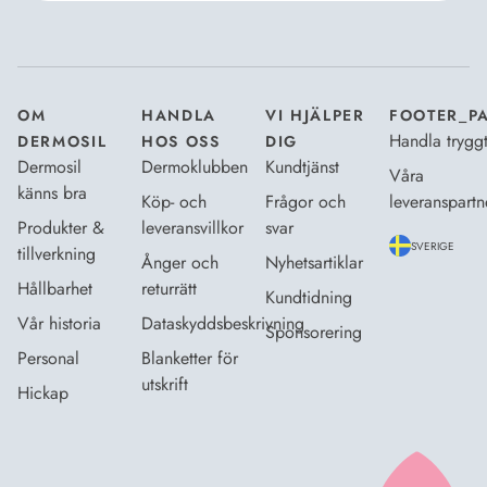
Jag godkänner
Dermosils villkor
*
OM
HANDLA
VI HJÄLPER
FOOTER_P
Handla trygg
DERMOSIL
HOS OSS
DIG
Dermosil
Dermoklubben
Kundtjänst
Våra
känns bra
Köp- och
Frågor och
leveranspartn
Produkter &
leveransvillkor
svar
SVERIGE
tillverkning
Ånger och
Nyhetsartiklar
Hållbarhet
returrätt
Kundtidning
Vår historia
Dataskyddsbeskrivning
Sponsorering
Personal
Blanketter för
utskrift
Hickap