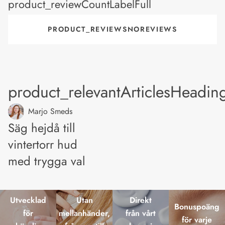
product_reviewCountLabelFull
PRODUCT_REVIEWSNOREVIEWS
product_relevantArticlesHeadin
Marjo Smeds
Säg hejdå till
vintertorr hud
med trygga val
Utvecklad
Utan
Direkt
Bonuspoäng
för
mellanhänder,
från vårt
för varje