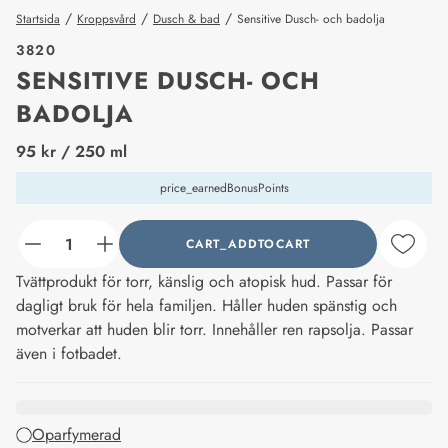
/
/
/
Startsida
Kroppsvård
Dusch & bad
Sensitive Dusch- och badolja
3820
SENSITIVE DUSCH- OCH
BADOLJA
price_label
95 kr
/ 250 ml
price_earnedBonusPoints
CART_ADDTOCART
counter_current
Tvättprodukt för torr, känslig och atopisk hud. Passar för
dagligt bruk för hela familjen. Håller huden spänstig och
motverkar att huden blir torr. Innehåller ren rapsolja. Passar
även i fotbadet.
Oparfymerad