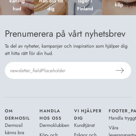
känslig
från oss till
lager i
köp
hud
dig
Finland
Prenumerera på vårt nyhetsbrev
Ta del av nyheter, kampanjer och inspiration som hjälper dig
att hitta rätt för din hud.
Jag godkänner
Dermosils villkor
*
OM
HANDLA
VI HJÄLPER
FOOTER_P
Handla trygg
DERMOSIL
HOS OSS
DIG
Dermosil
Dermoklubben
Kundtjänst
Våra
känns bra
Köp- och
Frågor och
leveranspartn