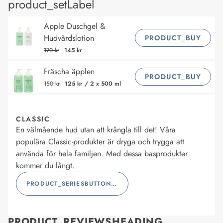
product_setLabel
Apple Duschgel &
Hudvårdslotion
PRODUCT_BUY
170 kr
145 kr
Fräscha äpplen
PRODUCT_BUY
150 kr
125 kr
/
2 x 500 ml
CLASSIC
En välmående hud utan att krångla till det! Våra
populära Classic-produkter är dryga och trygga att
använda för hela familjen. Med dessa basprodukter
kommer du långt.
PRODUCT_SERIESBUTTONLABEL
PRODUCT_REVIEWSHEADING