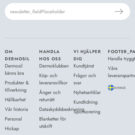
Jag godkänner
Dermosils villkor
*
OM
HANDLA
VI HJÄLPER
FOOTER_P
Handla trygg
DERMOSIL
HOS OSS
DIG
Dermosil
Dermoklubben
Kundtjänst
Våra
känns bra
Köp- och
Frågor och
leveranspartn
Produkter &
leveransvillkor
svar
SVERIGE
tillverkning
Ånger och
Nyhetsartiklar
Hållbarhet
returrätt
Kundtidning
Vår historia
Dataskyddsbeskrivning
Sponsorering
Personal
Blanketter för
utskrift
Hickap