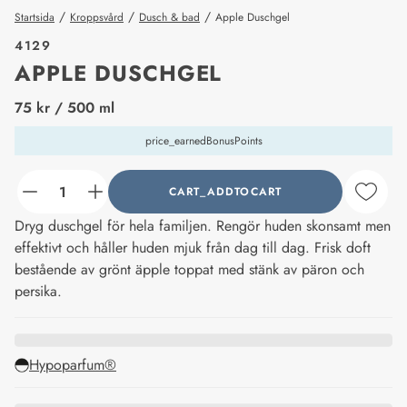
/
/
/
Startsida
Kroppsvård
Dusch & bad
Apple Duschgel
4129
APPLE DUSCHGEL
price_label
75 kr
/ 500 ml
price_earnedBonusPoints
CART_ADDTOCART
counter_current
Dryg duschgel för hela familjen. Rengör huden skonsamt men
effektivt och håller huden mjuk från dag till dag. Frisk doft
bestående av grönt äpple toppat med stänk av päron och
persika.
Hypoparfum®