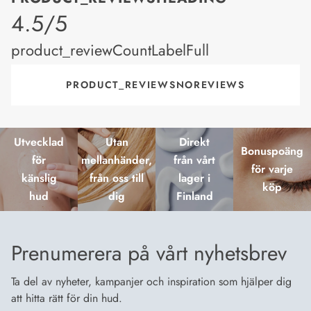
product_rating
4.5/5
product_reviewCountLabelFull
PRODUCT_REVIEWSNOREVIEWS
Utvecklad
Utan
Direkt
Bonuspoäng
för
mellanhänder,
från vårt
för varje
känslig
från oss till
lager i
köp
hud
dig
Finland
Prenumerera på vårt nyhetsbrev
Ta del av nyheter, kampanjer och inspiration som hjälper dig
att hitta rätt för din hud.