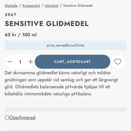
/
/
/
Startsida
Kroppsvård
Intimvård
Sensitive Glidmedel
3967
SENSITIVE GLIDMEDEL
price_label
65 kr
/ 100 ml
price_earnedBonusPoints
CART_ADDTOCART
counter_current
Det skonsamma glidmedlet känns naturligt och mildrar
gnidningen som uppstår vid samlag och ger ett långvarigt
glid. Glidmedlets balanserade pH-värde hjälper till att
bibehålla intimområdets naturliga pH-balans.
Oparfymerad