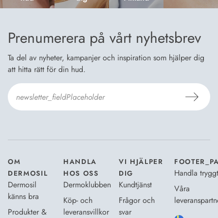
Prenumerera på vårt nyhetsbrev
Ta del av nyheter, kampanjer och inspiration som hjälper dig
att hitta rätt för din hud.
Jag godkänner
Dermosils villkor
*
OM
HANDLA
VI HJÄLPER
FOOTER_P
Handla trygg
DERMOSIL
HOS OSS
DIG
Dermosil
Dermoklubben
Kundtjänst
Våra
känns bra
Köp- och
Frågor och
leveranspartn
Produkter &
leveransvillkor
svar