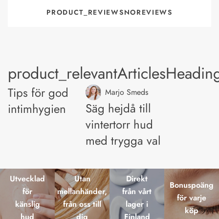
PRODUCT_REVIEWSNOREVIEWS
product_relevantArticlesHeadin
Tips för god
Marjo Smeds
Säg hejdå till
intimhygien
vintertorr hud
med trygga val
Utvecklad
Utan
Direkt
Bonuspoäng
för
mellanhänder,
från vårt
för varje
känslig
från oss till
lager i
köp
hud
dig
Finland