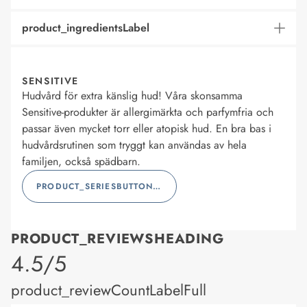
product_ingredientsLabel
SENSITIVE
Hudvård för extra känslig hud! Våra skonsamma
Sensitive-produkter är allergimärkta och parfymfria och
passar även mycket torr eller atopisk hud. En bra bas i
hudvårdsrutinen som tryggt kan användas av hela
familjen, också spädbarn.
PRODUCT_SERIESBUTTONLABEL
PRODUCT_REVIEWSHEADING
product_rating
4.5/5
product_reviewCountLabelFull