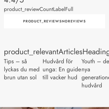
product_reviewCountLabelFull
PRODUCT_REVIEWSNOREVIEWS
product_relevantArticlesHeadin
Tips – så
Hudvård för
Youth – d
lyckas du med
unga: En guide
nya
brun utan sol
till vacker hud
generation
hudvård