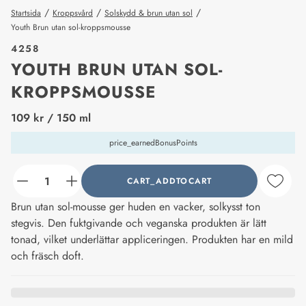
/
/
/
Startsida
Kroppsvård
Solskydd & brun utan sol
Youth Brun utan sol-kroppsmousse
4258
YOUTH BRUN UTAN SOL-
KROPPSMOUSSE
price_label
109 kr
/ 150 ml
price_earnedBonusPoints
CART_ADDTOCART
counter_current
Brun utan sol-mousse ger huden en vacker, solkysst ton
stegvis. Den fuktgivande och veganska produkten är lätt
tonad, vilket underlättar appliceringen. Produkten har en mild
och fräsch doft.