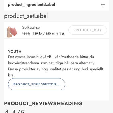
product_ingredientsLabel
product_setLabel
Solkysst-set
PRODUCT_BUY
154 kr
139 kr
/
150 ml + 1 st
YOUTH
Det nyaste inom hudvård! I vår Youth-serie hittar du
hudvårdstrenderna som naturliga hållbara alternativ.
Dessa produkter av hög kvalitet passar ung hud speciellt
bra.
PRODUCT_SERIESBUTTONLABEL
PRODUCT_REVIEWSHEADING
product_rating
4.4/5