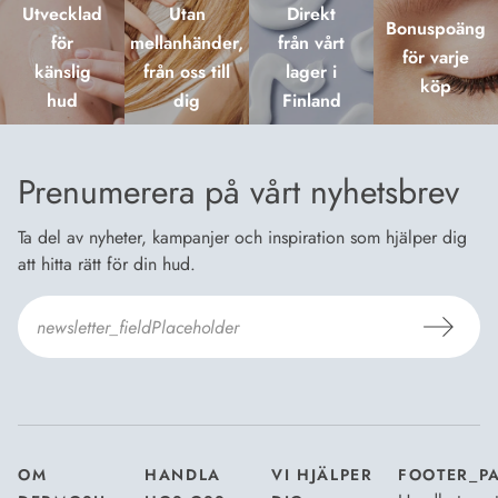
Utvecklad
Utan
Direkt
Bonuspoäng
för
mellanhänder,
från vårt
för varje
känslig
från oss till
lager i
köp
hud
dig
Finland
Prenumerera på vårt nyhetsbrev
Ta del av nyheter, kampanjer och inspiration som hjälper dig
att hitta rätt för din hud.
Jag godkänner
Dermosils villkor
*
OM
HANDLA
VI HJÄLPER
FOOTER_P