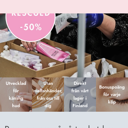
Utvecklad
Utan
Direkt
Bonuspoäng
för
mellanhänder,
från vårt
för varje
känslig
från oss till
lager i
köp
hud
dig
Finland