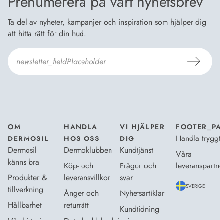
Prenumerera på vårt nyhetsbrev
Ta del av nyheter, kampanjer och inspiration som hjälper dig
att hitta rätt för din hud.
Jag godkänner
Dermosils villkor
*
OM
HANDLA
VI HJÄLPER
FOOTER_P
Handla trygg
DERMOSIL
HOS OSS
DIG
Dermosil
Dermoklubben
Kundtjänst
Våra
känns bra
Köp- och
Frågor och
leveranspartn
Produkter &
leveransvillkor
svar
SVERIGE
tillverkning
Ånger och
Nyhetsartiklar
Hållbarhet
returrätt
Kundtidning