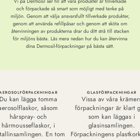
Vi på Dermosil ser till att våra produkter är tillverkade
och förpackade så smart som möjligt med tanke på
miljön. Genom att välja ansvarsfullt tillverkade produkter,
genom att använda refillpåsar och genom att sköta om
återvinningen av produkterna drar du ditt strå till stacken
för miljöns bästa. Läs mera nedan hur du kan återvinna
dina Dermosil-förpackningar på bästa sätt.
AEROSOLFÖRPACKNINGAR
GLASFÖRPACKNINGAR
Du kan lägga tomma
Vissa av våra krämer
aerosolflaskor, såsom
förpackningar är klart 
hårspray- och
som kan läggas i
hårmousseflaskor, i
glasinsamlingen.
tallinsamlingen. En tom
Förpackningens plastkor