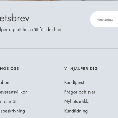
etsbrev
er dig att hitta rätt för din hud.
Jag godkänn
HOS OSS
VI HJÄLPER DIG
bben
Kundtjänst
everansvillkor
Frågor och svar
returrätt
Nyhetsartiklar
sbeskrivning
Kundtidning