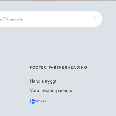
er
Dermosils villkor
*
FOOTER_PARTNERHEADING
Handla tryggt
Våra leveranspartners
SVERIGE