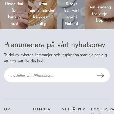
Utvecklad
Utan
Direkt
Bonuspoäng
för
mellanhänder,
från vårt
för varje
känslig
från oss till
lager i
köp
hud
dig
Finland
Prenumerera på vårt nyhetsbrev
Ta del av nyheter, kampanjer och inspiration som hjälper dig
att hitta rätt för din hud.
Jag godkänner
Dermosils villkor
*
OM
HANDLA
VI HJÄLPER
FOOTER_P