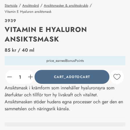
/
/
/
Startsida
Ansiktsvård
Ansiktsmasker & ansiktsskrubb
Vitamin E Hyaluron ansiktsmask
3939
VITAMIN E HYALURON
ANSIKTSMASK
price_label
85 kr
/ 40 ml
price_earnedBonusPoints
CART_ADDTOCART
counter_current
Ansiktsmask i krämform som innehåller hyaluronsyra som
återfuktar och tillför torr hy livskraft och vitalitet.
Ansiktsmasken stöder hudens egna processer och ger den en
sammetslen och näringsrik känsla.