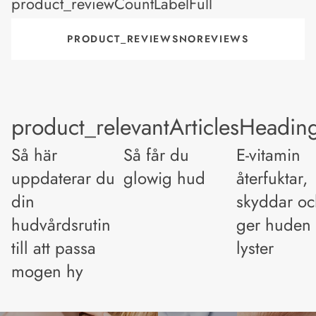
product_reviewCountLabelFull
PRODUCT_REVIEWSNOREVIEWS
product_relevantArticlesHeadin
Så här
Så får du
E-vitamin
uppdaterar du
glowig hud
återfuktar,
din
skyddar oc
hudvårdsrutin
ger huden
till att passa
lyster
mogen hy