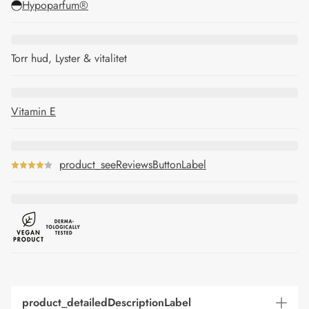
Hypoparfum®
Torr hud, Lyster & vitalitet
Vitamin E
product_seeReviewsButtonLabel
product_detailedDescriptionLabel