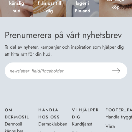
känslig
från oss till
lager i
köp
hud
dig
Finland
Prenumerera på vårt nyhetsbrev
Ta del av nyheter, kampanjer och inspiration som hjälper dig
att hitta rätt för din hud.
Jag godkänner
Dermosils villkor
*
OM
HANDLA
VI HJÄLPER
FOOTER_P
Handla trygg
DERMOSIL
HOS OSS
DIG
Dermosil
Dermoklubben
Kundtjänst
Våra
känns bra