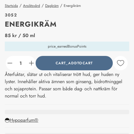
/
/
/
Startsida
Ansiktsvård
Dagkräm
Energikräm
3052
ENERGIKRÄM
price_label
85 kr
/ 50 ml
price_earnedBonusPoints
CART_ADDTOCART
counter_current
Återfuktar, slätar ut och vitaliserar trött hud, ger huden ny
lyster. Innehåller aktiva ämnen som ginseng, bidrottninggel
och sojaprotein. Passar som både dag- och nattkräm för
normal och torr hud.
Hypoparfum®