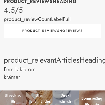
PRODUCT_REVIEWSHEADING
product_rating
4.5/5
product_reviewCountLabelFull
PRODUCT_REVIEWSNOREVIEWS
product_relevantArticlesHeadin
Fem fakta om
krämer
Utvecklad
Utan
Direkt
Bonuspoäng
för
mellanhänder,
från vårt
för varje