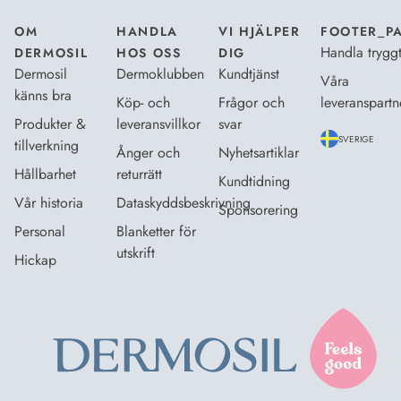
OM
HANDLA
VI HJÄLPER
FOOTER_P
Handla trygg
DERMOSIL
HOS OSS
DIG
Dermosil
Dermoklubben
Kundtjänst
Våra
känns bra
Köp- och
Frågor och
leveranspartn
Produkter &
leveransvillkor
svar
SVERIGE
tillverkning
Ånger och
Nyhetsartiklar
Hållbarhet
returrätt
Kundtidning
Vår historia
Dataskyddsbeskrivning
Sponsorering
Personal
Blanketter för
utskrift
Hickap