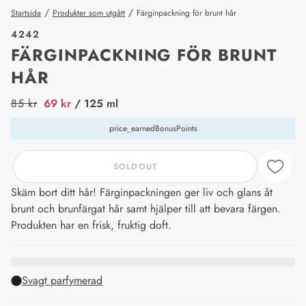
/
/
Startsida
Produkter som utgått
Färginpackning för brunt hår
4242
FÄRGINPACKNING FÖR BRUNT
HÅR
price_label
85 kr
69 kr
/ 125 ml
price_earnedBonusPoints
SOLDOUT
Skäm bort ditt hår! Färginpackningen ger liv och glans åt
brunt och brunfärgat hår samt hjälper till att bevara färgen.
Produkten har en frisk, fruktig doft.
Svagt parfymerad