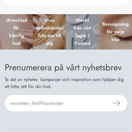
Utvecklad
Utan
Direkt
Bonuspoäng
för
mellanhänder,
från vårt
för varje
känslig
från oss till
lager i
köp
hud
dig
Finland
Prenumerera på vårt nyhetsbrev
Ta del av nyheter, kampanjer och inspiration som hjälper dig
att hitta rätt för din hud.
Jag godkänner
Dermosils villkor
*