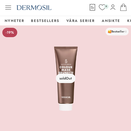
0
NYHETER
BESTSELLERS
VÅRA SERIER
ANSIKTE
K
Bestseller
i
-19%
soldOut