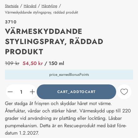
/
/
/
Startsida
Hårvård
Hårstyling
Värmeskyddande stylingspray, räddad produkt
3710
VÄRMESKYDDANDE
STYLINGSPRAY, RÄDDAD
PRODUKT
price_label
109 kr
54,50 kr
/ 150 ml
price_earnedBonusPoints
CART_ADDTOCART
counter_current
Ger stadga åt frisyren och skyddar håret mot värme.
Återfuktar, vårdar och stärker håret. Värmeskydd upp till 220
grader vid användning av plattång eller locktång. Låsbar
pumpmekanism. Detta är en Rescue-produkt med bäst före-
datum 1.2.2027.