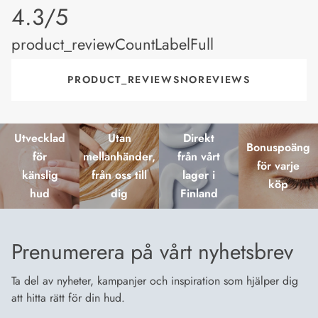
product_rating
4.3/5
product_reviewCountLabelFull
PRODUCT_REVIEWSNOREVIEWS
Utvecklad
Utan
Direkt
Bonuspoäng
för
mellanhänder,
från vårt
för varje
känslig
från oss till
lager i
köp
hud
dig
Finland
Prenumerera på vårt nyhetsbrev
Ta del av nyheter, kampanjer och inspiration som hjälper dig
att hitta rätt för din hud.