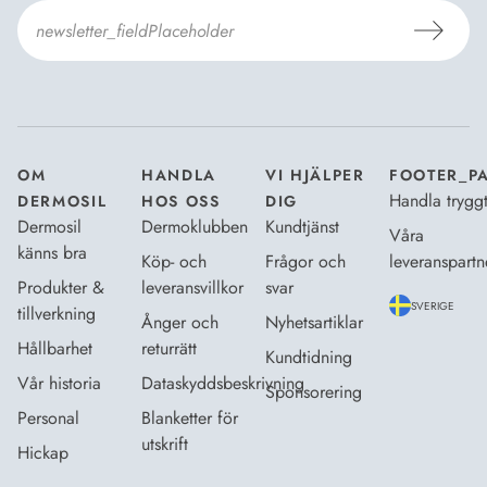
Jag godkänner
Dermosils villkor
*
OM
HANDLA
VI HJÄLPER
FOOTER_P
Handla trygg
DERMOSIL
HOS OSS
DIG
Dermosil
Dermoklubben
Kundtjänst
Våra
känns bra
Köp- och
Frågor och
leveranspartn
Produkter &
leveransvillkor
svar
SVERIGE
tillverkning
Ånger och
Nyhetsartiklar
Hållbarhet
returrätt
Kundtidning
Vår historia
Dataskyddsbeskrivning
Sponsorering
Personal
Blanketter för
utskrift
Hickap