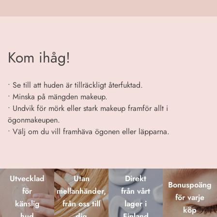
Kom ihåg!
• Se till att huden är tillräckligt återfuktad.
• Minska på mängden makeup.
• Undvik för mörk eller stark makeup framför allt i
ögonmakeupen.
• Välj om du vill framhäva ögonen eller läpparna.
Utvecklad
Utan
Direkt
Bonuspoäng
för
mellanhänder,
från vårt
för varje
känslig
från oss till
lager i
köp
hud
dig
Finland