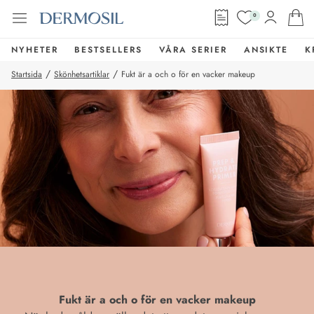
0
NYHETER
BESTSELLERS
VÅRA SERIER
ANSIKTE
K
/
/
Startsida
Skönhetsartiklar
Fukt är a och o för en vacker makeup
Fukt är a och o för en vacker makeup