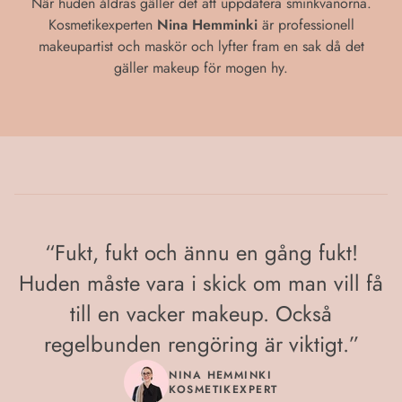
När huden åldras gäller det att uppdatera sminkvanorna.
Kosmetikexperten
Nina Hemminki
är professionell
makeupartist och maskör och lyfter fram en sak då det
gäller makeup för mogen hy.
“
Fukt, fukt och ännu en gång fukt!
Huden måste vara i skick om man vill få
till en vacker makeup. Också
regelbunden rengöring är viktigt.
”
NINA HEMMINKI
KOSMETIKEXPERT