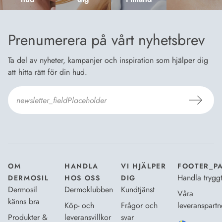
Prenumerera på vårt nyhetsbrev
Ta del av nyheter, kampanjer och inspiration som hjälper dig
att hitta rätt för din hud.
Jag godkänner
Dermosils villkor
*
OM
HANDLA
VI HJÄLPER
FOOTER_P
Handla trygg
DERMOSIL
HOS OSS
DIG
Dermosil
Dermoklubben
Kundtjänst
Våra
känns bra
Köp- och
Frågor och
leveranspartn
Produkter &
leveransvillkor
svar