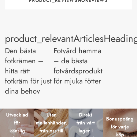
PRODUCT_REVIEWSNOREVIEWS
product_relevantArticlesHeadin
Den bästa
Fotvård hemma
fotkrämen –
– de bästa
hitta rätt
fotvårdsprodukterna
fotkräm för just
för mjuka fötter
dina behov
Utvecklad
Utan
Direkt
Bonuspoäng
för
mellanhänder,
från vårt
för varje
känslig
från oss till
lager i
köp