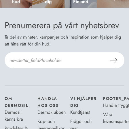
hud
dig
Finland
Prenumerera på vårt nyhetsbrev
Ta del av nyheter, kampanjer och inspiration som hjälper dig
att hitta rätt för din hud.
Jag godkänner
Dermosils villkor
*
OM
HANDLA
VI HJÄLPER
FOOTER_P
Handla trygg
DERMOSIL
HOS OSS
DIG
Dermosil
Dermoklubben
Kundtjänst
Våra
känns bra
Köp- och
Frågor och
leveranspartn
Produkter &
leveransvillkor
svar