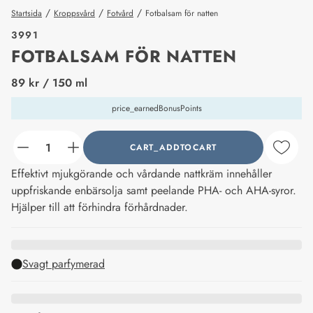
/
/
/
Startsida
Kroppsvård
Fotvård
Fotbalsam för natten
3991
FOTBALSAM FÖR NATTEN
price_label
89 kr
/ 150 ml
price_earnedBonusPoints
CART_ADDTOCART
counter_current
Effektivt mjukgörande och vårdande nattkräm innehåller
uppfriskande enbärsolja samt peelande PHA- och AHA-syror.
Hjälper till att förhindra förhårdnader.
Svagt parfymerad