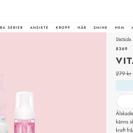
RA SERIER
ANSIKTE
KROPP
HÅR
SMINK
HEM
Startsida
8369
VI
price_l
279 kr
Älskade
känns s
kraft fr