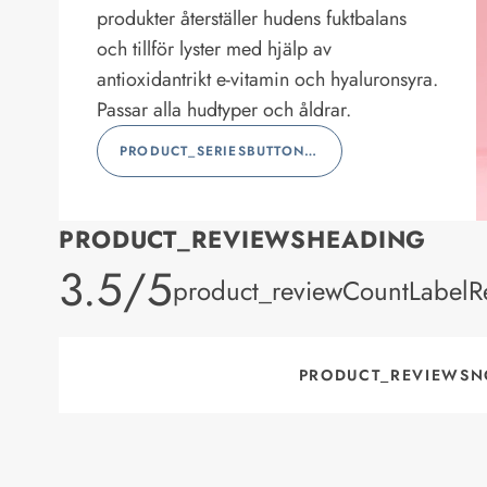
produkter återställer hudens fuktbalans
och tillför lyster med hjälp av
antioxidantrikt e-vitamin och hyaluronsyra.
Passar alla hudtyper och åldrar.
PRODUCT_SERIESBUTTONLABEL
PRODUCT_REVIEWSHEADING
product_rating
3.5/5
product_reviewCountLabelR
PRODUCT_REVIEWSN