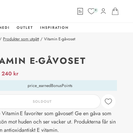
0
MEDI
OUTLET
INSPIRATION
/
Produkter som utgått
/
Vitamin E-gåvoset
TAMIN E-GÅVOSET
abel
240 kr
price_earnedBonusPoints
SOLDOUT
 Vitamin E favoriter som gåvoset! Ge en gåva som
kön mot huden och ser vacker ut. Produkterna får sin
ån antioxidantiskt E vitamin.