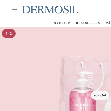
NYHETER
BESTSELLERS
VÅ
-14%
soldOut