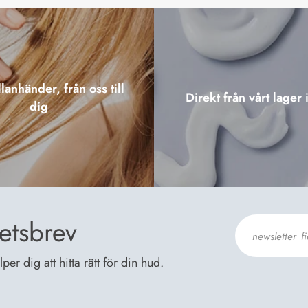
lanhänder, från oss till
Direkt från vårt lager 
dig
etsbrev
er dig att hitta rätt för din hud.
Jag godkänn