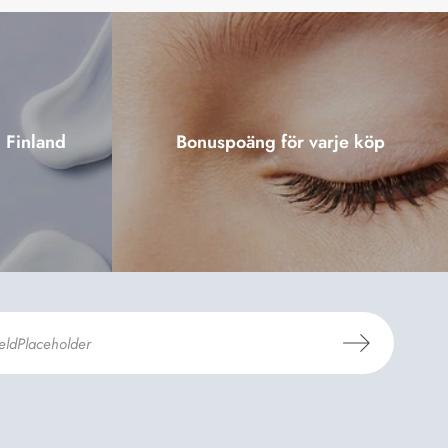
i Finland
Bonuspoäng för varje köp
er
Dermosils villkor
*