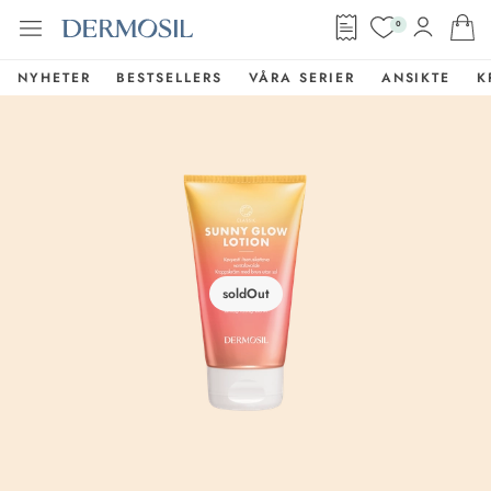
0
NYHETER
BESTSELLERS
VÅRA SERIER
ANSIKTE
K
soldOut