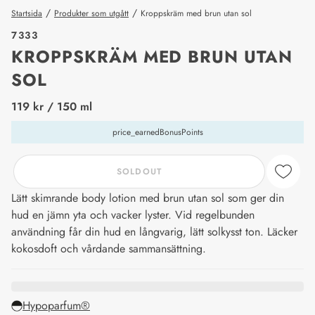
/
/
Startsida
Produkter som utgått
Kroppskräm med brun utan sol
7333
KROPPSKRÄM MED BRUN UTAN
SOL
price_label
119 kr
/ 150 ml
price_earnedBonusPoints
SOLDOUT
Lätt skimrande body lotion med brun utan sol som ger din
hud en jämn yta och vacker lyster. Vid regelbunden
användning får din hud en långvarig, lätt solkysst ton. Läcker
kokosdoft och vårdande sammansättning.
Hypoparfum®