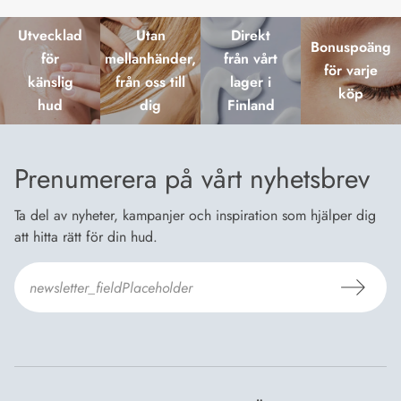
Utvecklad
Utan
Direkt
Bonuspoäng
för
mellanhänder,
från vårt
för varje
känslig
från oss till
lager i
köp
hud
dig
Finland
Prenumerera på vårt nyhetsbrev
Ta del av nyheter, kampanjer och inspiration som hjälper dig
att hitta rätt för din hud.
Jag godkänner
Dermosils villkor
*