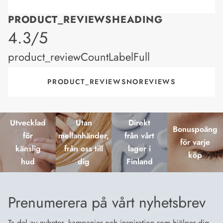
PRODUCT_REVIEWSHEADING
product_rating
4.3/5
product_reviewCountLabelFull
PRODUCT_REVIEWSNOREVIEWS
Utvecklad
Utan
Direkt
Bonuspoäng
för
mellanhänder,
från vårt
för varje
känslig
från oss till
lager i
köp
hud
dig
Finland
Prenumerera på vårt nyhetsbrev
Ta del av nyheter, kampanjer och inspiration som hjälper dig