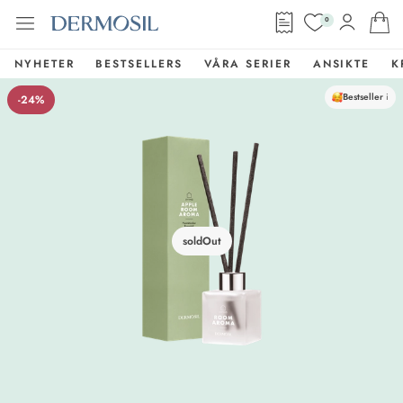
0
NYHETER
BESTSELLERS
VÅRA SERIER
ANSIKTE
K
Bestseller
i
-24%
soldOut