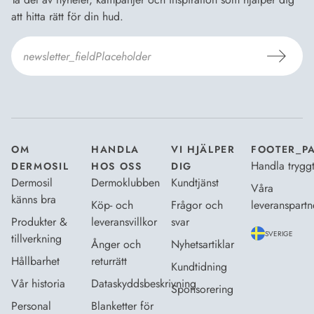
att hitta rätt för din hud.
Jag godkänner
Dermosils villkor
*
OM
HANDLA
VI HJÄLPER
FOOTER_P
Handla trygg
DERMOSIL
HOS OSS
DIG
Dermosil
Dermoklubben
Kundtjänst
Våra
känns bra
Köp- och
Frågor och
leveranspartn
Produkter &
leveransvillkor
svar
SVERIGE
tillverkning
Ånger och
Nyhetsartiklar
Hållbarhet
returrätt
Kundtidning
Vår historia
Dataskyddsbeskrivning
Sponsorering
Personal
Blanketter för