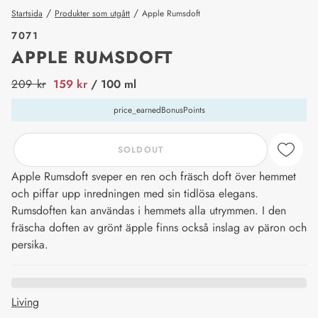
/
/
Startsida
Produkter som utgått
Apple Rumsdoft
7071
APPLE RUMSDOFT
price_label
209 kr
159 kr
/ 100 ml
price_earnedBonusPoints
SOLDOUT
Apple Rumsdoft sveper en ren och fräsch doft över hemmet
och piffar upp inredningen med sin tidlösa elegans.
Rumsdoften kan användas i hemmets alla utrymmen. I den
fräscha doften av grönt äpple finns också inslag av päron och
persika.
Living