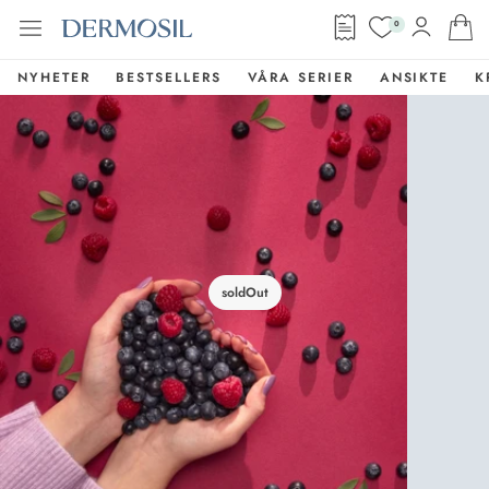
0
NYHETER
BESTSELLERS
VÅRA SERIER
ANSIKTE
K
soldOut