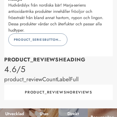
Hudvårdslyx från nordiska bär! Marja-seriens
antioxidantrika produkter innehåller fröoljor och
fröextrakt från bland annat havtorn, nypon och lingon.
Dessa produkter vårdar och återfuktar och passar alla
hudtyper.
PRODUCT_SERIESBUTTONLABEL
PRODUCT_REVIEWSHEADING
product_rating
4.6/5
product_reviewCountLabelFull
PRODUCT_REVIEWSNOREVIEWS
Utvecklad
Utan
Direkt