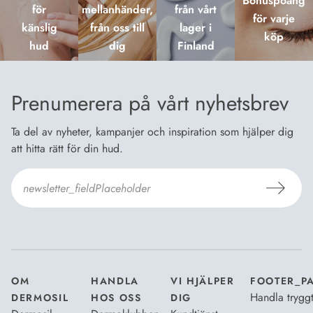
Bonuspoäng
för
mellanhänder,
från vårt
för varje
känslig
från oss till
lager i
köp
hud
dig
Finland
Prenumerera på vårt nyhetsbrev
Ta del av nyheter, kampanjer och inspiration som hjälper dig
att hitta rätt för din hud.
Jag godkänner
Dermosils villkor
*
OM
HANDLA
VI HJÄLPER
FOOTER_P
Handla trygg
DERMOSIL
HOS OSS
DIG