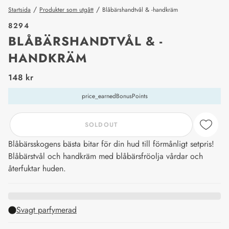
/
/
Startsida
Produkter som utgått
Blåbärshandtvål & -handkräm
8294
BLÅBÄRSHANDTVÅL & -
HANDKRÄM
price_label
148 kr
price_earnedBonusPoints
SOLDOUT
Blåbärsskogens bästa bitar för din hud till förmånligt setpris!
Blåbärstvål och handkräm med blåbärsfröolja vårdar och
återfuktar huden.
Svagt parfymerad