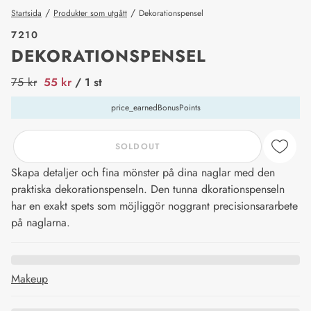
/
/
Startsida
Produkter som utgått
Dekorationspensel
7210
DEKORATIONSPENSEL
price_label
75 kr
55 kr
/ 1 st
price_earnedBonusPoints
SOLDOUT
Skapa detaljer och fina mönster på dina naglar med den
praktiska dekorationspenseln. Den tunna dkorationspenseln
har en exakt spets som möjliggör noggrant precisionsararbete
på naglarna.
Makeup