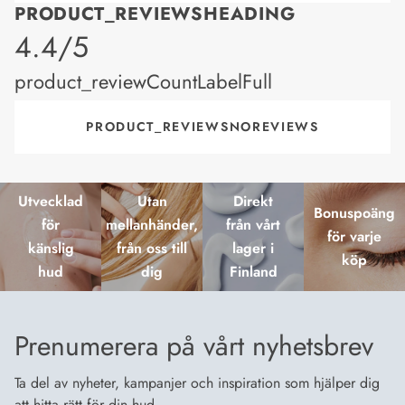
PRODUCT_REVIEWSHEADING
product_rating
4.4/5
product_reviewCountLabelFull
PRODUCT_REVIEWSNOREVIEWS
Utvecklad
Utan
Direkt
Bonuspoäng
för
mellanhänder,
från vårt
för varje
känslig
från oss till
lager i
köp
hud
dig
Finland
Prenumerera på vårt nyhetsbrev
Ta del av nyheter, kampanjer och inspiration som hjälper dig
att hitta rätt för din hud.