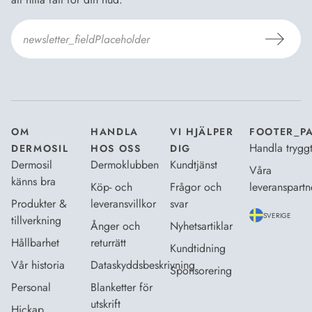
Jag godkänner
Dermosils villkor
*
OM
HANDLA
VI HJÄLPER
FOOTER_P
Handla trygg
DERMOSIL
HOS OSS
DIG
Dermosil
Dermoklubben
Kundtjänst
Våra
känns bra
Köp- och
Frågor och
leveranspartn
Produkter &
leveransvillkor
svar
SVERIGE
tillverkning
Ånger och
Nyhetsartiklar
Hållbarhet
returrätt
Kundtidning
Vår historia
Dataskyddsbeskrivning
Sponsorering
Personal
Blanketter för
utskrift
Hickap