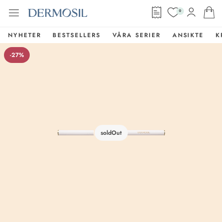
0
NYHETER
BESTSELLERS
VÅRA SERIER
ANSIKTE
K
-27%
soldOut