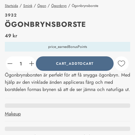
/
/
/
/
Startsida
Smink
Ögon
Ögonbryn
Ögonbrynsborste
3932
ÖGONBRYNSBORSTE
price_label
49 kr
price_earnedBonusPoints
CART_ADDTOCART
counter_current
Ögonbrynsborsten är perfekt för att få snygga ögonbryn. Med
hjälp av den vinklade änden appliceras färg och med
borstdelen formas brynen så att de ser jämna och naturliga ut.
Makeup