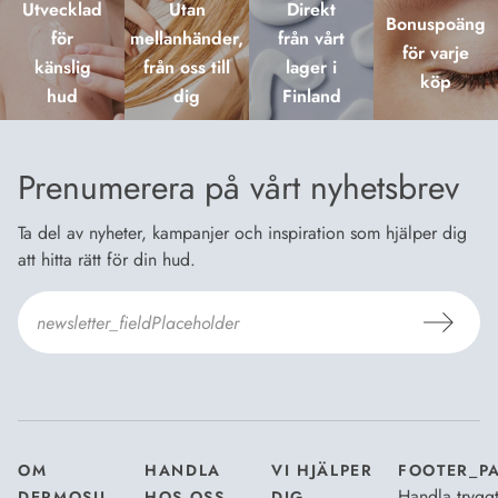
Utvecklad
Utan
Direkt
Bonuspoäng
för
mellanhänder,
från vårt
för varje
känslig
från oss till
lager i
köp
hud
dig
Finland
Prenumerera på vårt nyhetsbrev
Ta del av nyheter, kampanjer och inspiration som hjälper dig
att hitta rätt för din hud.
Jag godkänner
Dermosils villkor
*
OM
HANDLA
VI HJÄLPER
FOOTER_P
Handla trygg
DERMOSIL
HOS OSS
DIG