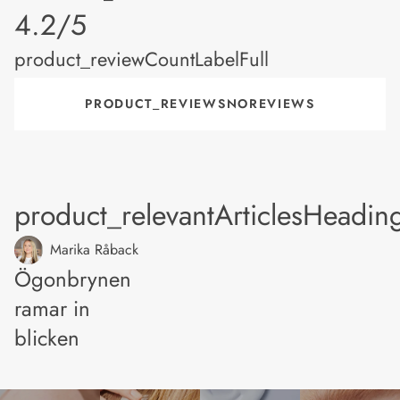
product_rating
4.2/5
product_reviewCountLabelFull
PRODUCT_REVIEWSNOREVIEWS
product_relevantArticlesHeadin
Marika Råback
Ögonbrynen
ramar in
blicken