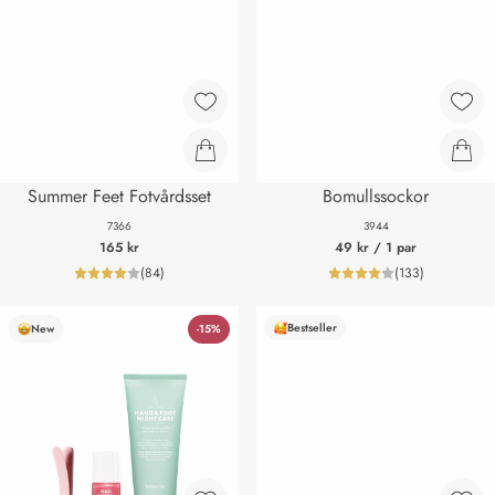
Summer Feet Fotvårdsset
Bomullssockor
7366
3944
165 kr
49 kr
/ 1 par
(
84
)
(
133
)
product_reviewNumberLabel
product_review
Bestseller
New
-15%