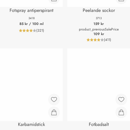
Fotspray antiperspirant
Peelande sockor
3418
3713
85 kr
/ 100 ml
159 kr
product_previousSalePrice
(
321
)
product_reviewNumberLabel
109 kr
(
411
)
product_review
Karbamidstick
Fotbadsalt