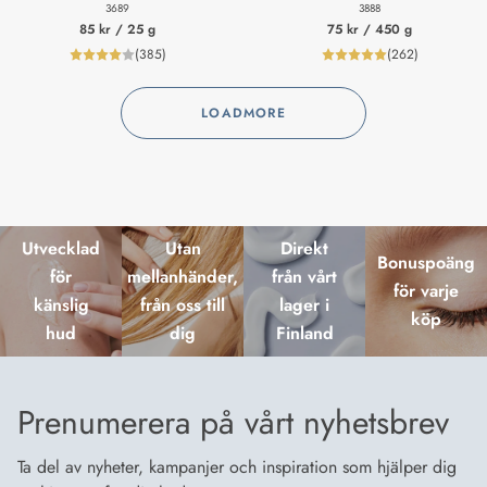
3689
3888
85 kr
/ 25 g
75 kr
/ 450 g
(
385
)
(
262
)
product_reviewNumberLabel
product_review
LOADMORE
Utvecklad
Utan
Direkt
Bonuspoäng
för
mellanhänder,
från vårt
för varje
känslig
från oss till
lager i
köp
hud
dig
Finland
Prenumerera på vårt nyhetsbrev
Ta del av nyheter, kampanjer och inspiration som hjälper dig