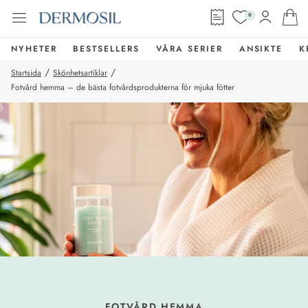
0
NYHETER
BESTSELLERS
VÅRA SERIER
ANSIKTE
K
/
/
Startsida
Skönhetsartiklar
Fotvård hemma – de bästa fotvårdsprodukterna för mjuka fötter
FOTVÅRD HEMMA