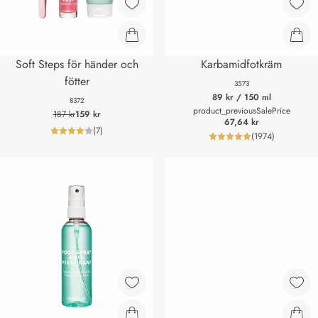
Soft Steps för händer och
Karbamidfotkräm
fötter
3573
89 kr
/ 150 ml
8372
product_previousSalePrice
187 kr
159 kr
67,64 kr
(
7
)
product_reviewNumberLabel
(
1974
)
product_review