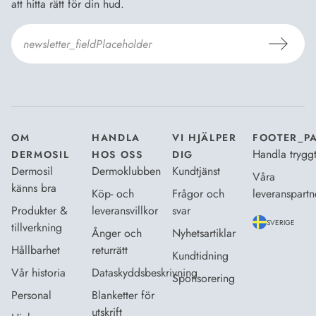
att hitta rätt för din hud.
Jag godkänner
Dermosils villkor
*
OM
HANDLA
VI HJÄLPER
FOOTER_P
Handla trygg
DERMOSIL
HOS OSS
DIG
Dermosil
Dermoklubben
Kundtjänst
Våra
känns bra
Köp- och
Frågor och
leveranspartn
Produkter &
leveransvillkor
svar
SVERIGE
tillverkning
Ånger och
Nyhetsartiklar
Hållbarhet
returrätt
Kundtidning
Vår historia
Dataskyddsbeskrivning
Sponsorering
Personal
Blanketter för
utskrift