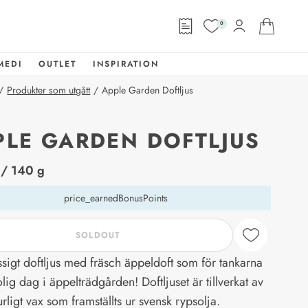
0
MEDI
OUTLET
INSPIRATION
/
Produkter som utgått
/
Apple Garden Doftljus
PLE GARDEN DOFTLJUS
abel
/ 140 g
price_earnedBonusPoints
SOLDOUT
sigt doftljus med fräsch äppeldoft som för tankarna
solig dag i äppelträdgården! Doftljuset är tillverkat av
urligt vax som framställts ur svensk rypsolja.