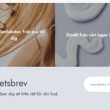
lanhänder, från oss till
Direkt från vårt lager 
dig
etsbrev
er dig att hitta rätt för din hud.
Jag godkänn