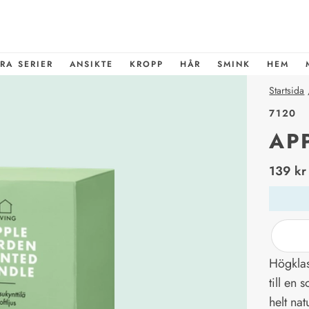
RA SERIER
ANSIKTE
KROPP
HÅR
SMINK
HEM
Startsida
7120
AP
price_l
139 kr
Högklas
till en 
helt nat