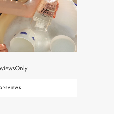
eviewsOnly
OREVIEWS