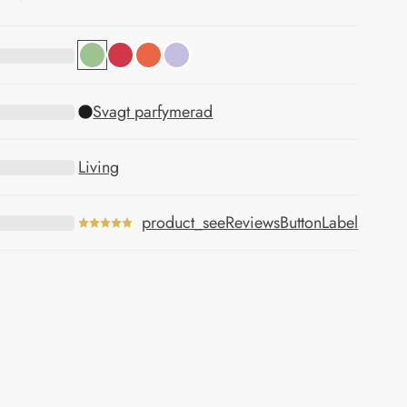
Svagt parfymerad
Living
product_seeReviewsButtonLabel