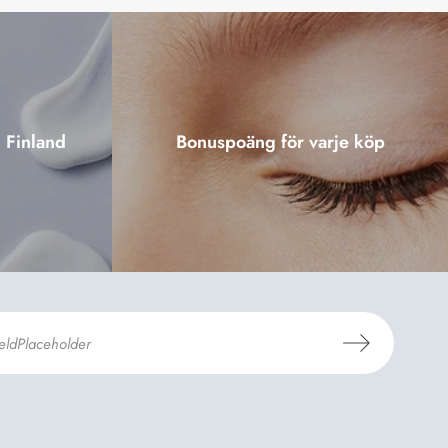
i Finland
Bonuspoäng för varje köp
er
Dermosils villkor
*