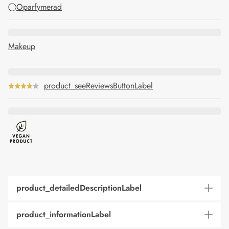
Oparfymerad
Makeup
product_seeReviewsButtonLabel
product_detailedDescriptionLabel
product_informationLabel