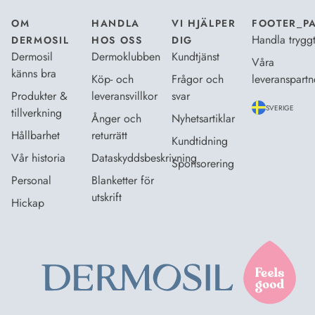
OM
HANDLA
VI HJÄLPER
FOOTER_P
Handla trygg
DERMOSIL
HOS OSS
DIG
Dermosil
Dermoklubben
Kundtjänst
Våra
känns bra
Köp- och
Frågor och
leveranspartn
Produkter &
leveransvillkor
svar
SVERIGE
tillverkning
Ånger och
Nyhetsartiklar
Hållbarhet
returrätt
Kundtidning
Vår historia
Dataskyddsbeskrivning
Sponsorering
Personal
Blanketter för
utskrift
Hickap