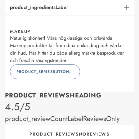
product_ingredientsLabel
MAKEUP
Naturlig skönhet! Våra högklassiga och prisvärda
Makeup-produkter tar fram dina unika drag och vårdar
din hud. Här hittar du både allergimärkta basprodukter
och fräscha säsongstrender.
PRODUCT_SERIESBUTTONLABEL
PRODUCT_REVIEWSHEADING
product_rating
4.5/5
product_reviewCountLabelReviewsOnly
PRODUCT_REVIEWSNOREVIEWS