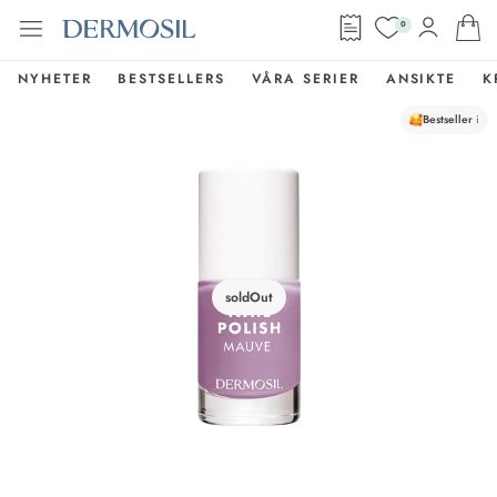
0
NYHETER
BESTSELLERS
VÅRA SERIER
ANSIKTE
K
Bestseller
i
soldOut