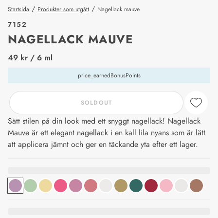
/
/
Startsida
Produkter som utgått
Nagellack mauve
7152
NAGELLACK MAUVE
price_label
49 kr
/ 6 ml
price_earnedBonusPoints
SOLDOUT
Sätt stilen på din look med ett snyggt nagellack! Nagellack
Mauve är ett elegant nagellack i en kall lila nyans som är lätt
att applicera jämnt och ger en täckande yta efter ett lager.