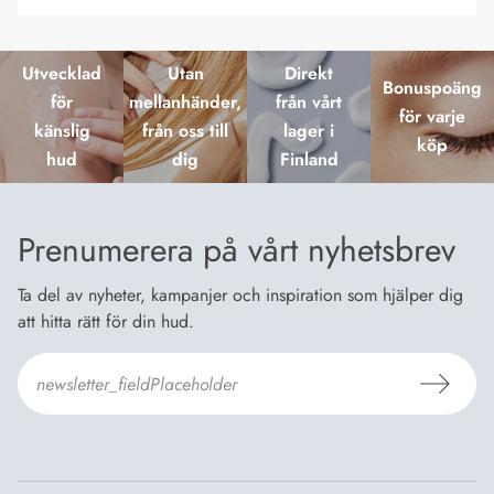
Utvecklad
Utan
Direkt
Bonuspoäng
för
mellanhänder,
från vårt
för varje
känslig
från oss till
lager i
köp
hud
dig
Finland
Prenumerera på vårt nyhetsbrev
Ta del av nyheter, kampanjer och inspiration som hjälper dig
att hitta rätt för din hud.
Jag godkänner
Dermosils villkor
*