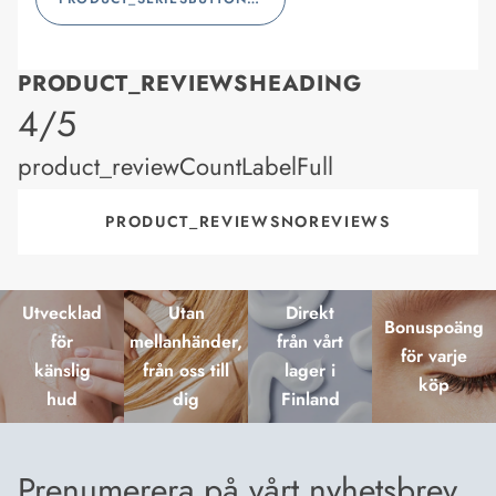
PRODUCT_REVIEWSHEADING
product_rating
4/5
product_reviewCountLabelFull
PRODUCT_REVIEWSNOREVIEWS
Utvecklad
Utan
Direkt
Bonuspoäng
för
mellanhänder,
från vårt
för varje
känslig
från oss till
lager i
köp
hud
dig
Finland
Prenumerera på vårt nyhetsbrev