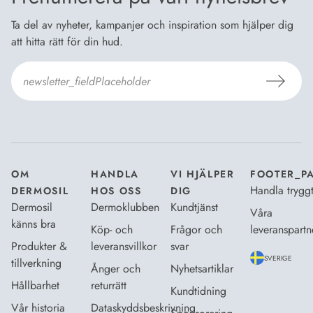
Ta del av nyheter, kampanjer och inspiration som hjälper dig
att hitta rätt för din hud.
Jag godkänner
Dermosils villkor
*
OM
HANDLA
VI HJÄLPER
FOOTER_P
Handla trygg
DERMOSIL
HOS OSS
DIG
Dermosil
Dermoklubben
Kundtjänst
Våra
känns bra
Köp- och
Frågor och
leveranspartn
Produkter &
leveransvillkor
svar
SVERIGE
tillverkning
Ånger och
Nyhetsartiklar
Hållbarhet
returrätt
Kundtidning
Vår historia
Dataskyddsbeskrivning