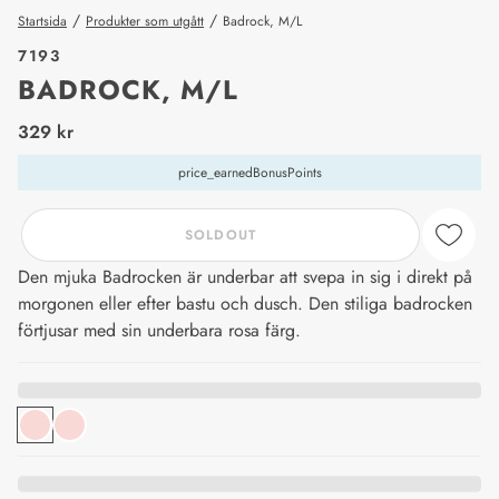
/
/
Startsida
Produkter som utgått
Badrock, M/L
7193
BADROCK, M/L
price_label
329 kr
price_earnedBonusPoints
SOLDOUT
Den mjuka Badrocken är underbar att svepa in sig i direkt på
morgonen eller efter bastu och dusch. Den stiliga badrocken
förtjusar med sin underbara rosa färg.