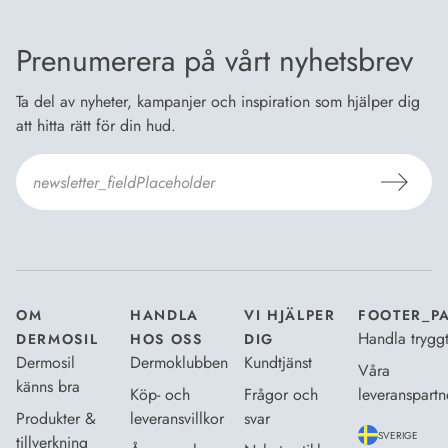
Prenumerera på vårt nyhetsbrev
Ta del av nyheter, kampanjer och inspiration som hjälper dig
att hitta rätt för din hud.
Jag godkänner
Dermosils villkor
*
OM
HANDLA
VI HJÄLPER
FOOTER_P
Handla trygg
DERMOSIL
HOS OSS
DIG
Dermosil
Dermoklubben
Kundtjänst
Våra
känns bra
Köp- och
Frågor och
leveranspartn
Produkter &
leveransvillkor
svar
SVERIGE
tillverkning