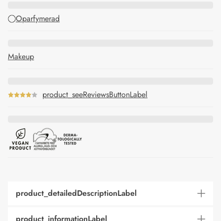
Oparfymerad
Makeup
product_seeReviewsButtonLabel
product_detailedDescriptionLabel
product_informationLabel