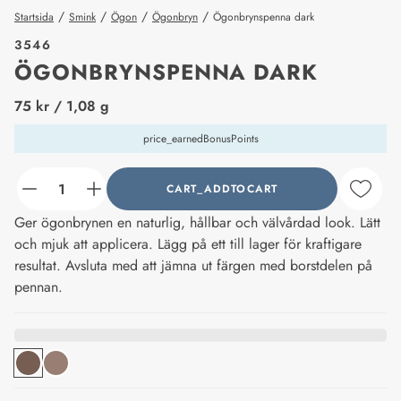
/
/
/
/
Startsida
Smink
Ögon
Ögonbryn
Ögonbrynspenna dark
3546
ÖGONBRYNSPENNA DARK
price_label
75 kr
/ 1,08 g
price_earnedBonusPoints
CART_ADDTOCART
counter_current
Ger ögonbrynen en naturlig, hållbar och välvårdad look. Lätt
och mjuk att applicera. Lägg på ett till lager för kraftigare
resultat. Avsluta med att jämna ut färgen med borstdelen på
pennan.