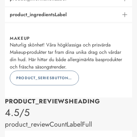
product_ingredientsLabel
MAKEUP
Naturlig skönhet! Våra högklassiga och prisvärda
Makeup-produkter tar fram dina unika drag och vårdar
din hud. Här hittar du både allergimärkta basprodukter
och fräscha säsongstrender.
PRODUCT_SERIESBUTTONLABEL
PRODUCT_REVIEWSHEADING
product_rating
4.5/5
product_reviewCountLabelFull