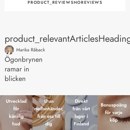
PRODUCT_REVIEWSNOREVIEWS
product_relevantArticlesHeadin
Marika Råback
Ögonbrynen
ramar in
blicken
Utvecklad
Utan
Direkt
Bonuspoäng
för
mellanhänder,
från vårt
för varje
känslig
från oss till
lager i
köp
hud
dig
Finland